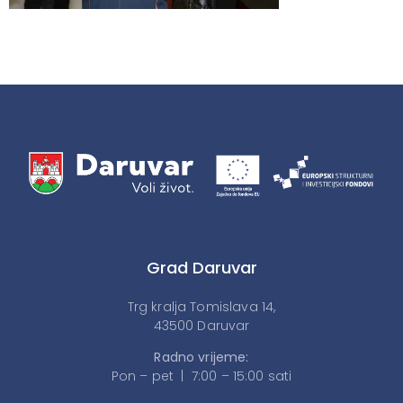
Grad Daruvar
Trg kralja Tomislava 14,
43500 Daruvar
Radno vrijeme:
Pon – pet | 7:00 – 15:00 sati