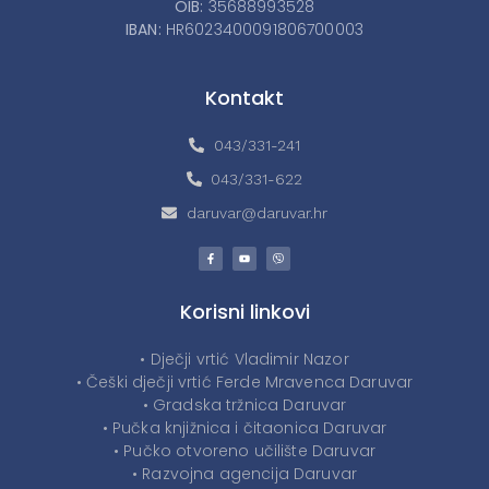
OIB:
35688993528
IBAN:
HR6023400091806700003
Kontakt
043/331-241
043/331-622
daruvar@daruvar.hr
Korisni linkovi
• Dječji vrtić Vladimir Nazor
• Češki dječji vrtić Ferde Mravenca Daruvar
• Gradska tržnica Daruvar
• Pučka knjižnica i čitaonica Daruvar
• Pučko otvoreno učilište Daruvar
• Razvojna agencija Daruvar