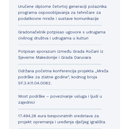
Uručene diplome četvrtoj generaciji polaznika
programa osposobljavanja za tehničare za
podatkovne mreže i sustave komunikacije
Gradonačelnik potpisao ugovore s udrugama
civilnog društva i udrugama u kulturi
Potpisan sporazum između Grada Kočani iz
Sjeverne Makedonije i Grada Daruvara
Održana početna konferencija projekta „Mreža
podrške za zlatne godine“, kodnog broja
SF.3.4.11.04.0082.
Most podrške – povezivanje usluga i ljudi u
zajednici
17.494,28 eura bespovratnih sredstava za
projekt opremanja i uređenja dječjeg igrališta