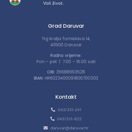
Grad Daruvar
Trg kralja Tomislava 14,
43500 Daruvar
Radno vrijeme:
Pon – pet | 7:00 – 15:00 sati
OIB:
35688993528
IBAN:
HR6023400091806700003
Kontakt
043/331-241
043/331-622
daruvar@daruvar.hr