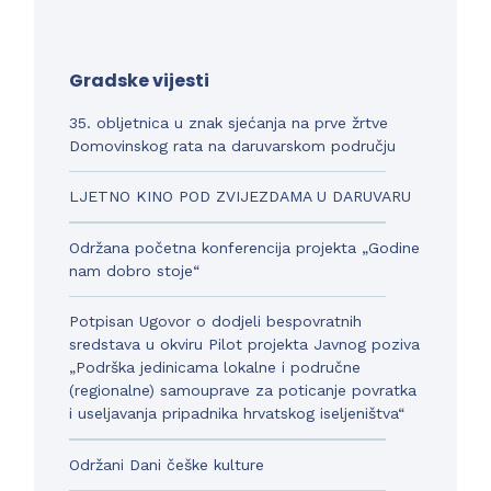
Gradske vijesti
35. obljetnica u znak sjećanja na prve žrtve
Domovinskog rata na daruvarskom području
LJETNO KINO POD ZVIJEZDAMA U DARUVARU
Održana početna konferencija projekta „Godine
nam dobro stoje“
Potpisan Ugovor o dodjeli bespovratnih
sredstava u okviru Pilot projekta Javnog poziva
„Podrška jedinicama lokalne i područne
(regionalne) samouprave za poticanje povratka
i useljavanja pripadnika hrvatskog iseljeništva“
Održani Dani češke kulture