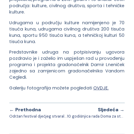
područja: kulture, civilnog društva, sporta i tehničke
kulture.
Udrugama u području kulture namijenjeno je 70
tisuća kuna, udrugama civilnog društva 200 tisuća
kuna, sportu 950 tisuća kuna, a tehničkoj kulturi 50
tisuća kuna.
Predstavnike udruga na potpisivanju ugovora
pozdravio je i zaželio im uspješan rad u provođenju
programa i projekta gradonačelnik Damir Lneniček
zajedno sa zamjenicom gradonačelnika Vandom
Cegledi.
Galeriju fotografija možete pogledati
OVDJE.
← Prethodna
Sljedeća →
Održan festival dječjeg stvaralaštva “Ususret proljeću”
10. godišnjica rada Doma za starije i nemoćne osobe Ljudevit pl. Janković