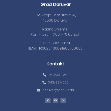
Grad Daruvar
Trg kralja Tomislava 14,
43500 Daruvar
Radno vrijeme:
Pon – pet | 7:00 – 15:00 sati
OIB:
35688993528
IBAN:
HR6023400091806700003
Kontakt
043/331-241
043/331-622
daruvar@daruvar.hr