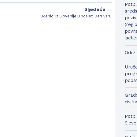
Potpi
Sljedeća →
sreds
Učenici iz Slovenije u posjeti Daruvaru
poziv
(regi
povra
iselje
Održa
Uruče
progr
podat
Grado
civil
Potpi
Sjeve