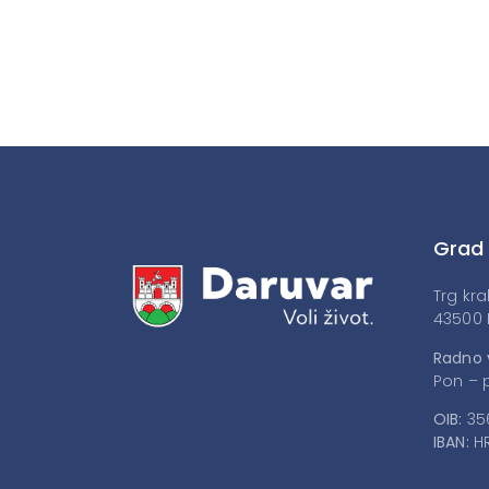
Grad
Trg kra
43500 
Radno 
Pon – p
OIB:
35
IBAN:
HR