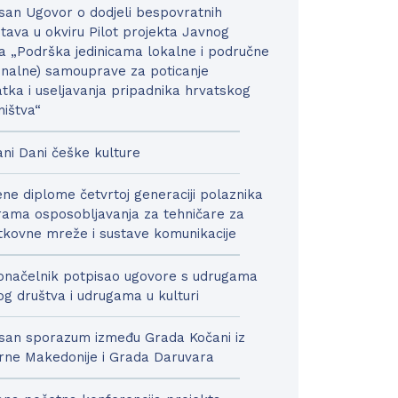
san Ugovor o dodjeli bespovratnih
tava u okviru Pilot projekta Javnog
a „Podrška jedinicama lokalne i područne
onalne) samouprave za poticanje
tka i useljavanja pripadnika hrvatskog
ništva“
ni Dani češke kulture
ne diplome četvrtoj generaciji polaznika
ama osposobljavanja za tehničare za
kovne mreže i sustave komunikacije
načelnik potpisao ugovore s udrugama
nog društva i udrugama u kulturi
san sporazum između Grada Kočani iz
rne Makedonije i Grada Daruvara