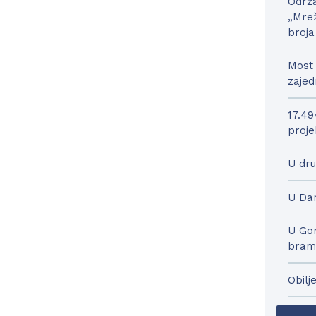
Održa
„Mrež
broja
Most 
zajed
17.49
proje
U dru
U Dar
U Gor
bram
Obilj