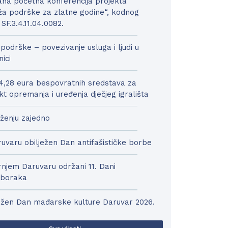
na početna konferencija projekta
a podrške za zlatne godine“, kodnog
 SF.3.4.11.04.0082.
podrške – povezivanje usluga i ljudi u
nici
4,28 eura bespovratnih sredstava za
kt opremanja i uređenja dječjeg igrališta
ženju zajedno
uvaru obilježen Dan antifašističke borbe
njem Daruvaru održani 11. Dani
boraka
ežen Dan mađarske kulture Daruvar 2026.