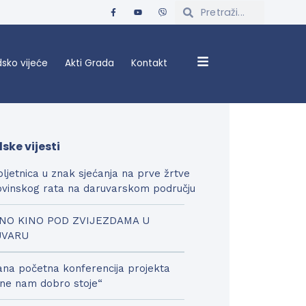
sko vijeće
Akti Grada
Kontakt
ske vijesti
bljetnica u znak sjećanja na prve žrtve
vinskog rata na daruvarskom području
NO KINO POD ZVIJEZDAMA U
UVARU
na početna konferencija projekta
ne nam dobro stoje“