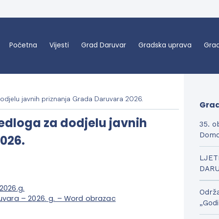
Početna
Vijesti
Grad Daruvar
Gradska uprava
Grad
odjelu javnih priznanja Grada Daruvara 2026.
Grad
edloga za dodjelu javnih
35. o
Domo
026.
LJET
DAR
2026.g.
Održa
ruvara – 2026. g. – Word obrazac
„Godi