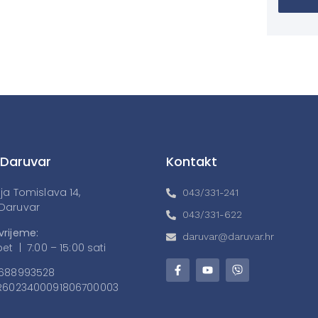
 Daruvar
Kontakt
lja Tomislava 14,
043/331-241
Daruvar
043/331-622
vrijeme:
daruvar@daruvar.hr
et | 7:00 – 15:00 sati
688993528
6023400091806700003