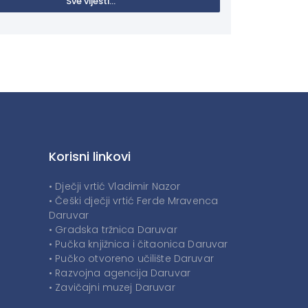
Sve vijesti...
Korisni linkovi
• Dječji vrtić Vladimir Nazor
• Češki dječji vrtić Ferde Mravenca
Daruvar
• Gradska tržnica Daruvar
• Pučka knjižnica i čitaonica Daruvar
• Pučko otvoreno učilište Daruvar
• Razvojna agencija Daruvar
• Zavičajni muzej Daruvar