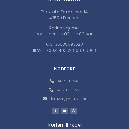
Trg kralja Tomislava 14,
43500 Daruvar
Radno vrijeme:
Pon – pet | 7:00 – 15:00 sati
OIB:
35688993528
IBAN:
HR6023400091806700003
Kontakt
043/331-241
043/331-622
daruvar@daruvar.hr
Korisni linkovi