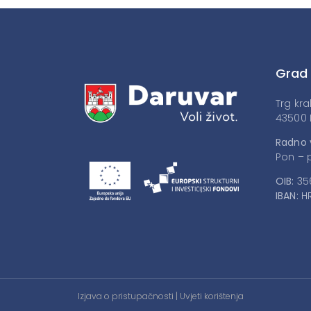
Grad
Trg kra
43500 
Radno 
Pon – p
OIB:
35
IBAN:
HR
Izjava o pristupačnosti
|
Uvjeti korištenja