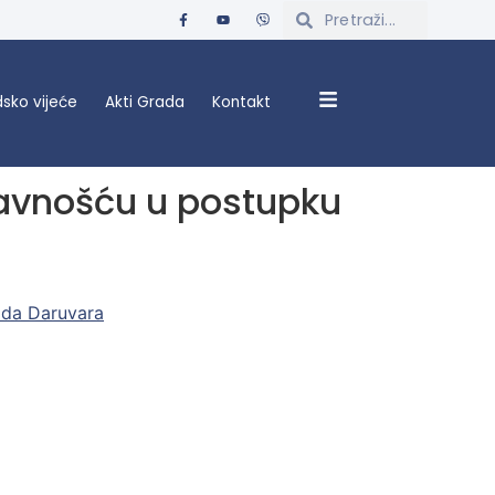
sko vijeće
Akti Grada
Kontakt
javnošću u postupku
ada Daruvara