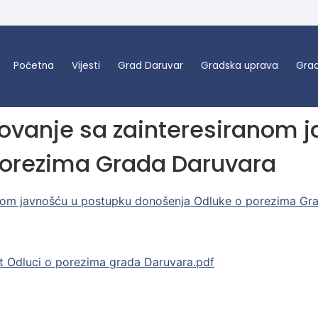
Početna
Vijesti
Grad Daruvar
Gradska uprava
Grad
tovanje sa zainteresiranom 
porezima Grada Daruvara
anom javnošću u postupku donošenja Odluke o porezima Gr
t Odluci o porezima grada Daruvara.pdf