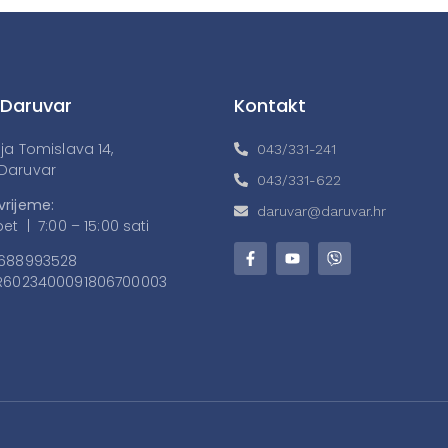
 Daruvar
Kontakt
lja Tomislava 14,
043/331-241
Daruvar
043/331-622
vrijeme:
daruvar@daruvar.hr
et | 7:00 – 15:00 sati
688993528
6023400091806700003