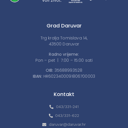
Grad Daruvar
Trg kralja Tomislava 14,
43500 Daruvar
Radno vrijeme:
Pon – pet | 7:00 – 15:00 sati
OIB:
35688993528
IBAN:
HR6023400091806700003
Kontakt
043/331-241
043/331-622
daruvar@daruvar.hr