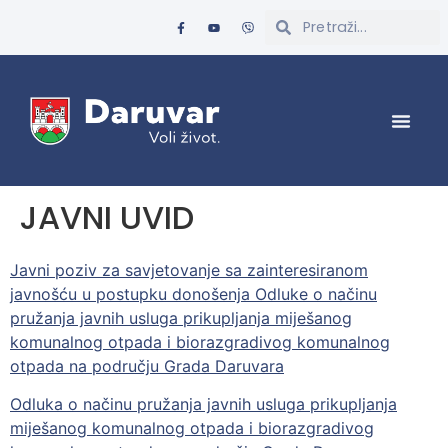
JAVNI UVID
Javni poziv za savjetovanje sa zainteresiranom
javnošću u postupku donošenja Odluke o načinu
pružanja javnih usluga prikupljanja miješanog
komunalnog otpada i biorazgradivog komunalnog
otpada na području Grada Daruvara
Odluka o načinu pružanja javnih usluga prikupljanja
miješanog komunalnog otpada i biorazgradivog