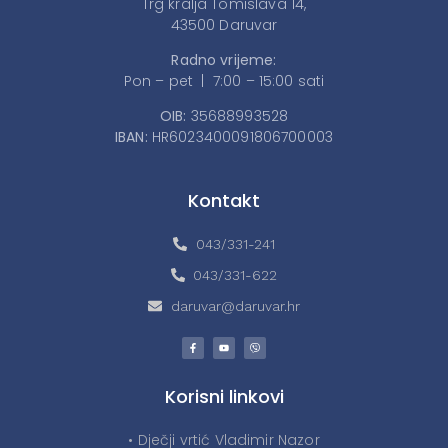
Trg kralja Tomislava 14,
43500 Daruvar
Radno vrijeme:
Pon – pet | 7:00 – 15:00 sati
OIB:
35688993528
IBAN:
HR6023400091806700003
Kontakt
043/331-241
043/331-622
daruvar@daruvar.hr
Korisni linkovi
• Dječji vrtić Vladimir Nazor