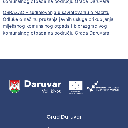
komunalnog otpada na području Grada Daruvara
OBRAZAC – sudjelovanja u savjetovanju o Nacrtu
Odluke o načinu pružanja javnih usluga prikupljanja
miješanog komunalnog otpada i biorazgradivog
komunalnog otpada na području Grada Daruvara
Grad Daruvar