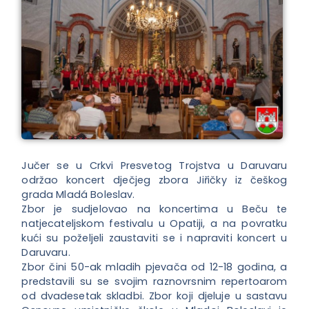
Jučer se u Crkvi Presvetog Trojstva u Daruvaru
održao koncert dječjeg zbora Jiřičky iz češkog
grada Mladá Boleslav.
Zbor je sudjelovao na koncertima u Beču te
natjecateljskom festivalu u Opatiji, a na povratku
kući su poželjeli zaustaviti se i napraviti koncert u
Daruvaru.
Zbor čini 50-ak mladih pjevača od 12-18 godina, a
predstavili su se svojim raznovrsnim repertoarom
od dvadesetak skladbi. Zbor koji djeluje u sastavu