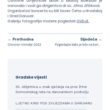
Osnovne umjetničke škole u Mladoj Boleslavi je
osnovala i vodi ga dirigentica dr.sc. Jiřina Jiřičková.
Organizatori koncerta su bili Savez Čeha u Hrvatskoj
i Grad Daruvar.
Galeriju fotografija možete pogledati
OVDJE.
← Prethodna
Sljedeća →
Otvoren Vinodar 2023
Pogledajte kako je bilo na koncertu grupe Kids from the Sky i koncertu Adi Šoše
Gradske vijesti
35. obljetnica u znak sjećanja na prve žrtve
Domovinskog rata na daruvarskom području
LJETNO KINO POD ZVIJEZDAMA U DARUVARU