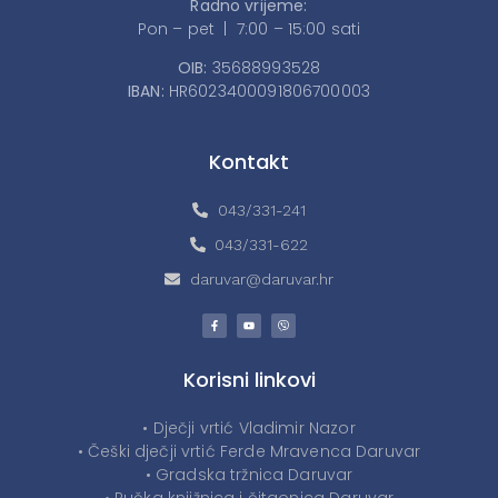
Radno vrijeme:
Pon – pet | 7:00 – 15:00 sati
OIB:
35688993528
IBAN:
HR6023400091806700003
Kontakt
043/331-241
043/331-622
daruvar@daruvar.hr
Korisni linkovi
• Dječji vrtić Vladimir Nazor
• Češki dječji vrtić Ferde Mravenca Daruvar
• Gradska tržnica Daruvar
• Pučka knjižnica i čitaonica Daruvar