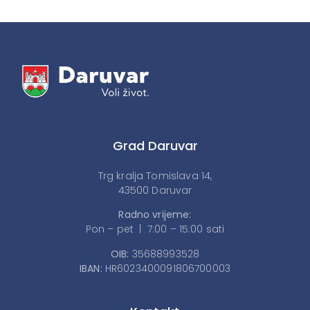
Grad Daruvar
Trg kralja Tomislava 14,
43500 Daruvar
Radno vrijeme:
Pon – pet | 7:00 – 15:00 sati
OIB:
35688993528
IBAN:
HR6023400091806700003