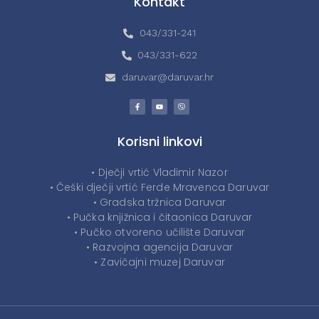
Kontakt
043/331-241
043/331-622
daruvar@daruvar.hr
Korisni linkovi
• Dječji vrtić Vladimir Nazor
• Češki dječji vrtić Ferde Mravenca Daruvar
• Gradska tržnica Daruvar
• Pučka knjižnica i čitaonica Daruvar
• Pučko otvoreno učilište Daruvar
• Razvojna agencija Daruvar
• Zavičajni muzej Daruvar