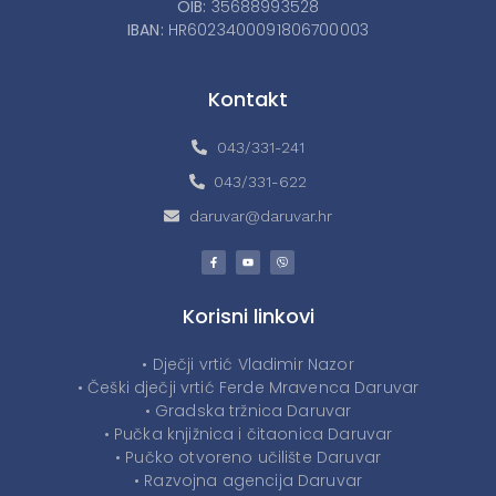
OIB:
35688993528
IBAN:
HR6023400091806700003
Kontakt
043/331-241
043/331-622
daruvar@daruvar.hr
Korisni linkovi
• Dječji vrtić Vladimir Nazor
• Češki dječji vrtić Ferde Mravenca Daruvar
• Gradska tržnica Daruvar
• Pučka knjižnica i čitaonica Daruvar
• Pučko otvoreno učilište Daruvar
• Razvojna agencija Daruvar