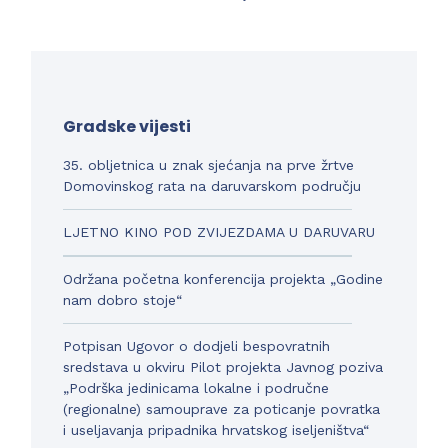
Gradske vijesti
35. obljetnica u znak sjećanja na prve žrtve
Domovinskog rata na daruvarskom području
LJETNO KINO POD ZVIJEZDAMA U DARUVARU
Održana početna konferencija projekta „Godine
nam dobro stoje“
Potpisan Ugovor o dodjeli bespovratnih
sredstava u okviru Pilot projekta Javnog poziva
„Podrška jedinicama lokalne i područne
(regionalne) samouprave za poticanje povratka
i useljavanja pripadnika hrvatskog iseljeništva“