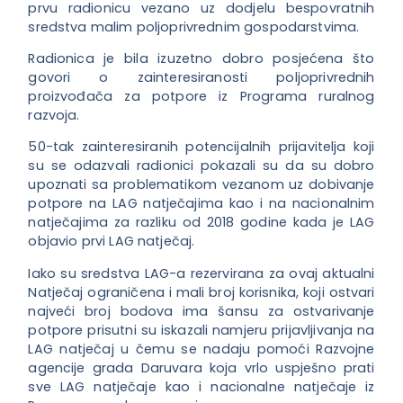
prvu radionicu vezano uz dodjelu bespovratnih
sredstva malim poljoprivrednim gospodarstvima.
Radionica je bila izuzetno dobro posjećena što
govori o zainteresiranosti poljoprivrednih
proizvođača za potpore iz Programa ruralnog
razvoja.
50-tak zainteresiranih potencijalnih prijavitelja koji
su se odazvali radionici pokazali su da su dobro
upoznati sa problematikom vezanom uz dobivanje
potpore na LAG natječajima ka
o i na nacionalnim
natječajima za razliku od 2018 godine kada je LAG
objavio prvi LAG natječaj.
Iako su sredstva LAG-a rezervirana za ovaj aktualni
Natječaj ograničena i mali broj korisnika, koji ostvari
najveći broj bodova ima šansu za ostvarivanje
potpore prisutni su iskazali namjeru prijavljivanja na
LAG natječaj u čemu se nadaju pomoći Razvojne
agencije grada Daruvara koja vrlo uspješno prati
sve LAG natječaje kao i nacionalne natječaje iz