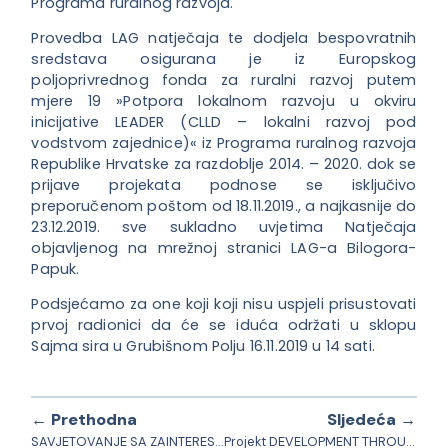
Programa ruralnog razvoja.
Provedba LAG natječaja te dodjela bespovratnih
sredstava osigurana je iz Europskog
poljoprivrednog fonda za ruralni razvoj putem
mjere 19 »Potpora lokalnom razvoju u okviru
inicijative LEADER (CLLD – lokalni razvoj pod
vodstvom zajednice)« iz Programa ruralnog razvoja
Republike Hrvatske za razdoblje 2014. – 2020. dok se
prijave projekata podnose se isključivo
preporučenom poštom od 18.11.2019., a najkasnije do
23.12.2019. sve sukladno uvjetima Natječaja
objavljenog na mrežnoj stranici LAG-a Bilogora-
Papuk.
Podsjećamo za one koji koji nisu uspjeli prisustovati
prvoj radionici da će se iduća održati u sklopu
Sajma sira u Grubišnom Polju 16.11.2019 u 14 sati.
← Prethodna
Sljedeća →
SAVJETOVANJE SA ZAINTERESIRANOM JAVNOŠĆU: PRORAČUN GRADA DARUVARA ZA 2020. G. I PROJEKCIJE ZA 2020. I 2021. G.
Projekt DEVELOPMENT THROUGH DIHS