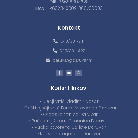
OIB:
35688993528
IBAN:
HR6023400091806700003
Kontakt
043/331-241
043/331-622
daruvar@daruvar.hr
Korisni linkovi
• Dječji vrtić Vladimir Nazor
• Češki dječji vrtić Ferde Mravenca Daruvar
• Gradska tržnica Daruvar
• Pučka knjižnica i čitaonica Daruvar
• Pučko otvoreno učilište Daruvar
• Razvojna agencija Daruvar