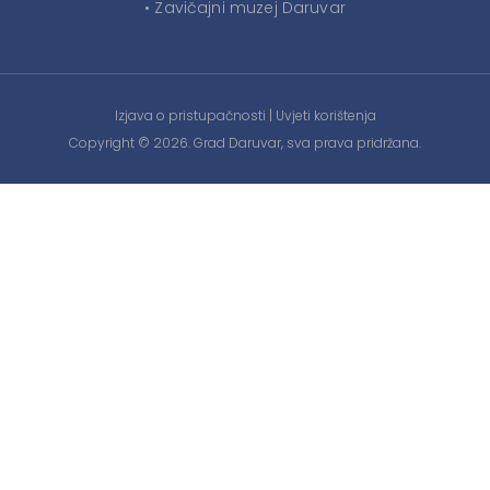
• Zavičajni muzej Daruvar
Izjava o pristupačnosti
|
Uvjeti korištenja
Copyright © 2026. Grad Daruvar, sva prava pridržana.