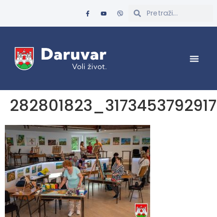
282801823_317345379291