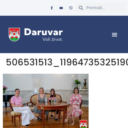
506531513_119647353251