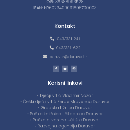
OIB:
35688993528
IBAN:
HR6023400091806700003
Kontakt
043/331-241
043/331-622
daruvar@daruvar.hr
Korisni linkovi
• Dječji vrtić Vladimir Nazor
• Češki dječji vrtić Ferde Mravenca Daruvar
• Gradska tržnica Daruvar
• Pučka knjižnica i čitaonica Daruvar
• Pučko otvoreno učilište Daruvar
• Razvojna agencija Daruvar