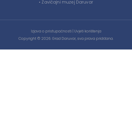
• Zavičajni muzej Daruvar
Izjava o pristupačnosti
|
Uvjeti korištenja
Copyright © 2026. Grad Daruvar, sva prava pridržana.