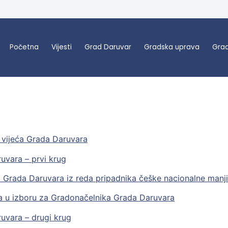
Početna
Vijesti
Grad Daruvar
Gradska uprava
Grad
 vijeća Grada Daruvara
uvara – prvi krug
a Grada Daruvara iz reda pripadnika češke nacionalne manj
a u izboru za Gradonačelnika Grada Daruvara
uvara – drugi krug