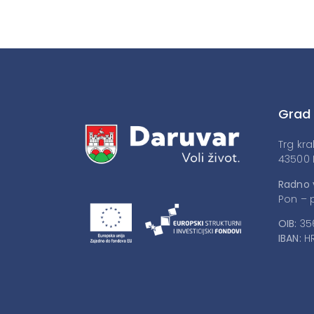
Grad
Trg kra
43500 
Radno 
Pon – p
OIB:
35
IBAN:
HR