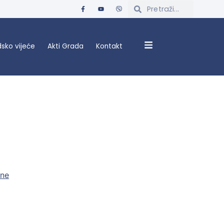
sko vijeće
Akti Grada
Kontakt
ine