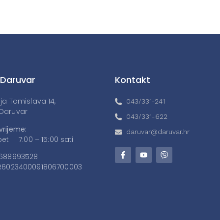
 Daruvar
Kontakt
lja Tomislava 14,
043/331-241
Daruvar
043/331-622
vrijeme:
daruvar@daruvar.hr
et | 7:00 – 15:00 sati
688993528
6023400091806700003