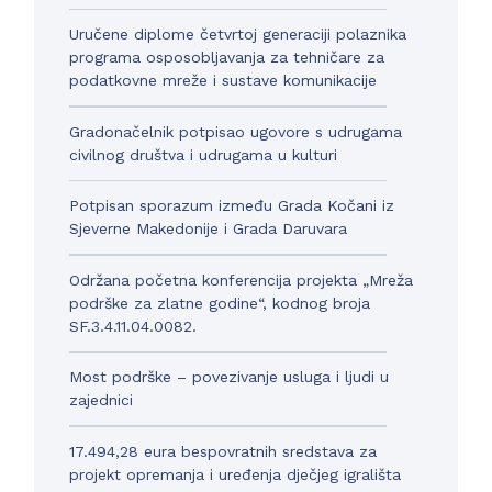
Uručene diplome četvrtoj generaciji polaznika
programa osposobljavanja za tehničare za
podatkovne mreže i sustave komunikacije
Gradonačelnik potpisao ugovore s udrugama
civilnog društva i udrugama u kulturi
Potpisan sporazum između Grada Kočani iz
Sjeverne Makedonije i Grada Daruvara
Održana početna konferencija projekta „Mreža
podrške za zlatne godine“, kodnog broja
SF.3.4.11.04.0082.
Most podrške – povezivanje usluga i ljudi u
zajednici
17.494,28 eura bespovratnih sredstava za
projekt opremanja i uređenja dječjeg igrališta