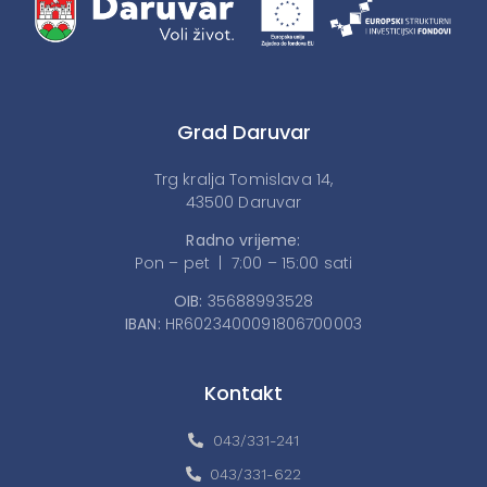
Grad Daruvar
Trg kralja Tomislava 14,
43500 Daruvar
Radno vrijeme:
Pon – pet | 7:00 – 15:00 sati
OIB:
35688993528
IBAN:
HR6023400091806700003
Kontakt
043/331-241
043/331-622