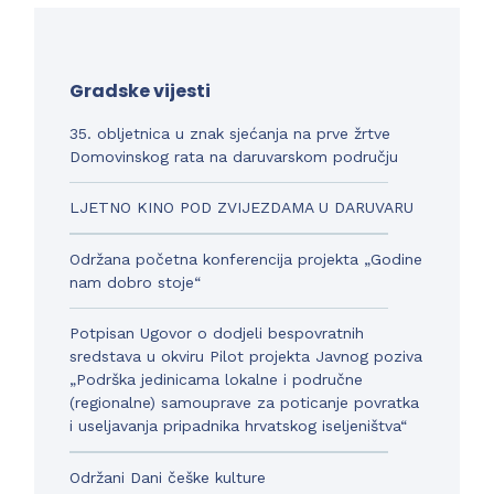
Gradske vijesti
35. obljetnica u znak sjećanja na prve žrtve
Domovinskog rata na daruvarskom području
LJETNO KINO POD ZVIJEZDAMA U DARUVARU
Održana početna konferencija projekta „Godine
nam dobro stoje“
Potpisan Ugovor o dodjeli bespovratnih
sredstava u okviru Pilot projekta Javnog poziva
„Podrška jedinicama lokalne i područne
(regionalne) samouprave za poticanje povratka
i useljavanja pripadnika hrvatskog iseljeništva“
Održani Dani češke kulture