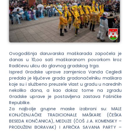
Ovogodišnja daruvarska maškarada započela je
danas u 10,oo sati maškaranom povorkom kroz
Radićevu ulicu do glavnog gradskog trga.
Ispred Gradske uprave zamjenica Vanda Cegledi
predala je ključeve grada gradonačelniku maškara
koje su i službeno preuzele vlast u gradu u narednih
nekoliko dana, a kao dokaz tome na zgradu
Gradske uprave je postavljena zastava Fašničke
Republike.
Za najbolje grupne maske izabrani su: MALE
KONJČENJAČKE TRADICIONALE MAŠKARE (ČEŠKA
BESEDA KONČANICA), MEDUZE (ČOŠ J.A. KOMENSKY –
PRODUŽENI BORAVAK) I AFRIČKA SAVANA PARTY –