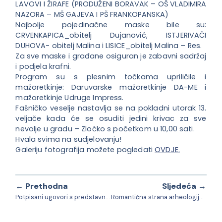
LAVOVI I ŽIRAFE (PRODUŽENI BORAVAK – OŠ VLADIMIRA
NAZORA – MŠ GAJEVA I PŠ FRANKOPANSKA)
Najbolje pojedinačne maske bile su:
CRVENKAPICA_obitelj Dujanović, ISTJERIVAČI
DUHOVA- obitelj Malina i LISICE_obitelj Malina – Res.
Za sve maske i građane osiguran je zabavni sadržaj
i podjela krafni.
Program su s plesnim točkama upriličile i
mažoretkinje: Daruvarske mažoretkinje DA-ME i
mažoretkinje Udruge Impress.
Fašničko veselje nastavlja se na pokladni utorak 13.
veljače kada će se osuditi jedini krivac za sve
nevolje u gradu – Zloćko s početkom u 10,00 sati.
Hvala svima na sudjelovanju!
Galeriju fotografija možete pogledati
OVDJE.
← Prethodna
Sljedeća →
Potpisani ugovori s predstavnicima Vatrogasne zajednice Daruvar, Sportske zajednice Grada Daruvara i Zajednice tehničke kulture Daruvar.
Romantična strana arheologije – Izvanredne priče o ljubavi sačuvane u kostima parova