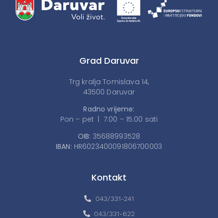
Grad Daruvar
Trg kralja Tomislava 14,
43500 Daruvar
Radno vrijeme:
Pon – pet | 7:00 – 15:00 sati
OIB:
35688993528
IBAN:
HR6023400091806700003
Kontakt
043/331-241
043/331-622