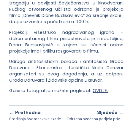
tragediju u povijesti čovječanstva, u kinodvorani
Pučkog otvorenog učilišta održana je projekci
ja
filma „Dnevnik Diane Budisavljević“ za srednje škole i
druge uzvanike s početkom u 11,00 h.
Projekciji višestruko nagrađivanog igrano –
dokumentarnog filma prisustvovala je i redateljica,
Dana Budisavljević s kojom su učenici nakon
projekcije imali priliku razgovarati o filmu,
Udruga antifašističkih boraca i antifašista Grada
Daruvara i Ekonomska i turistička škola Daruvar
organizatori su ovog događanja, a uz potporu
Grada Daruvara i Židovske općine Daruvar.
Galeriju fotografija možete pogledati
OVDJE.
← Prethodna
Sljedeća →
Središnja Svetosavska akademija Eparhije pakračko-slavonske
Održana svečana podjela priznanja dobrovoljnim darivateljima krvi