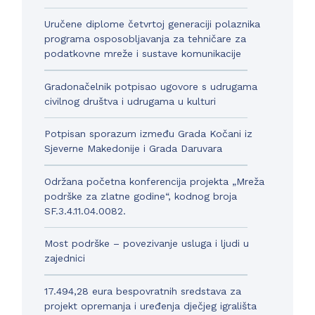
Uručene diplome četvrtoj generaciji polaznika
programa osposobljavanja za tehničare za
podatkovne mreže i sustave komunikacije
Gradonačelnik potpisao ugovore s udrugama
civilnog društva i udrugama u kulturi
Potpisan sporazum između Grada Kočani iz
Sjeverne Makedonije i Grada Daruvara
Održana početna konferencija projekta „Mreža
podrške za zlatne godine“, kodnog broja
SF.3.4.11.04.0082.
Most podrške – povezivanje usluga i ljudi u
zajednici
17.494,28 eura bespovratnih sredstava za
projekt opremanja i uređenja dječjeg igrališta