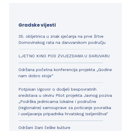
Gradske vijesti
35. obljetnica u znak sjećanja na prve žrtve
Domovinskog rata na daruvarskom području
LJETNO KINO POD ZVIJEZDAMA U DARUVARU
Održana početna konferencija projekta „Godine
nam dobro stoje“
Potpisan Ugovor o dodjeli bespovratnih
sredstava u okviru Pilot projekta Javnog poziva
„Podrška jedinicama lokalne i područne
(regionalne) samouprave za poticanje povratka
i useljavanja pripadnika hrvatskog iseljeništva“
Održani Dani češke kulture