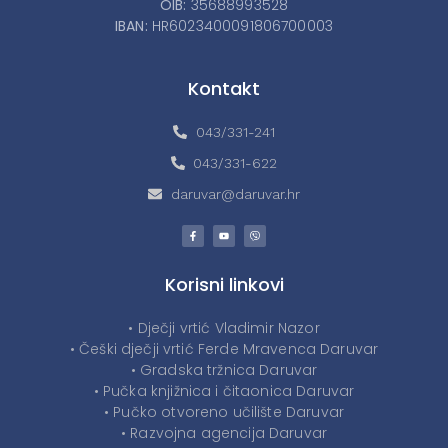
OIB:
35688993528
IBAN:
HR6023400091806700003
Kontakt
043/331-241
043/331-622
daruvar@daruvar.hr
Korisni linkovi
• Dječji vrtić Vladimir Nazor
• Češki dječji vrtić Ferde Mravenca Daruvar
• Gradska tržnica Daruvar
• Pučka knjižnica i čitaonica Daruvar
• Pučko otvoreno učilište Daruvar
• Razvojna agencija Daruvar