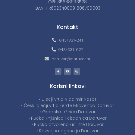
OIB:
35688993528
IBAN:
HR6023400091806700003
Kontakt
043/331-241
043/331-622
daruvar@daruvar.hr
Korisni linkovi
• Dječji vrtić Vladimir Nazor
• Češki dječji vrtić Ferde Mravenca Daruvar
• Gradska tržnica Daruvar
• Pučka knjižnica i čitaonica Daruvar
• Pučko otvoreno učilište Daruvar
• Razvojna agencija Daruvar