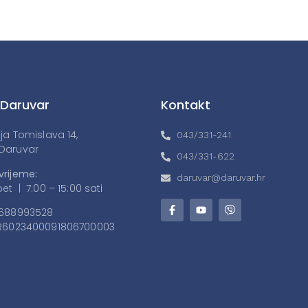
 Daruvar
Kontakt
lja Tomislava 14,
043/331-241
Daruvar
043/331-622
vrijeme:
daruvar@daruvar.hr
et | 7:00 – 15:00 sati
688993528
6023400091806700003