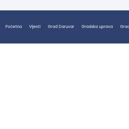
Početna
Vijesti
Grad Daruvar
Gradska uprava
Grad