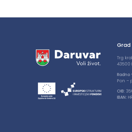
Grad
Trg kra
43500 
Radno 
Pon – p
OIB:
35
IBAN:
HR