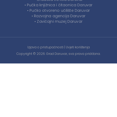
• Pučka knjižnica i čitaonica Daruvar
• Pučko otvoreno učilište Daruvar
• Razvojna agencija Daruvar
• Zavičajni muzej Daruvar
Izjava o pristupačnosti
|
Uvjeti korištenja
Copyright © 2026. Grad Daruvar, sva prava pridržana.