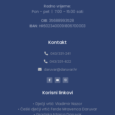
Radno vrijeme:
Pon – pet | 7:00 – 15:00 sati
OIB:
35688993528
IBAN:
HR6023400091806700003
Kontakt
043/331-241
043/331-622
daruvar@daruvar.hr
Korisni linkovi
• Dječji vrtić Vladimir Nazor
• Češki dječji vrtić Ferde Mravenca Daruvar
• Gradska tržnica Daruvar