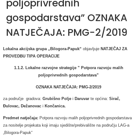
poljoprivrednih
gospodarstava” OZNAKA
NATJEČAJA: PMG-2/2019
Lokalna akcijska grupa „Bilogora-Papuk“
objavljuje
NATJEČAJ ZA
PROVEDBU TIPA OPERACIJE
1.1.2. Lokalne razvojne strategije ” Potpora razvoju malih
poljoprivrednih gospodarstava”
OZNAKA NATJEČAJA: PMG-2/2019
za područje gradova:
Grubišno Polje
i
Daruvar
te općina:
Sirač,
Đulovac, Dežanovac
i
Končanica.
Predmet natječaja:
Potpora razvoju malih poljoprivrednih gospodarstava
za nositelje projekata koji imaju sjedište/prebivalište na području LAG-a
„Bilogora-Papuk“