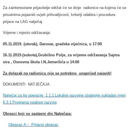
Za zainteresirane prijavitelje održat će se dvije radionice na kojima će se
prisutnima pojasniti uvjeti prihvatljivosti, kriteriji odabira i procedura
prijave na LAG natječaj.
Vrijeme i mjesto održavanja:
05.11.2019. (utorak), Daruvar, gradska vijećnica, u 17:00
16.11.2019.(subota),Grubišno Polje, za vrijeme održavanja Sajma
sira , Osnovna škola I.N.Jemeršića u 14:00
Za dolazak na radionicu nije se potrebno unaprijed najaviti!
DOKUMENTI NATJEČAJA
Natječaj za tip operacije 1.1.1.Lokalne razvojne strategije sukladan mjeri
6.3.1.Programa ruralnog razvoja
Obrasci koji su sastavni dio Natječaja:
Obrazac A – Prijavni obrazac