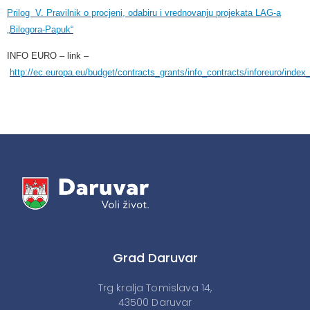
Prilog V. Pravilnik o procjeni, odabiru i vrednovanju projekata LAG-a
„Bilogora-Papuk“
INFO EURO – link –
http://ec.europa.eu/budget/contracts_grants/info_contracts/inforeuro/index
Grad Daruvar
Trg kralja Tomislava 14,
43500 Daruvar