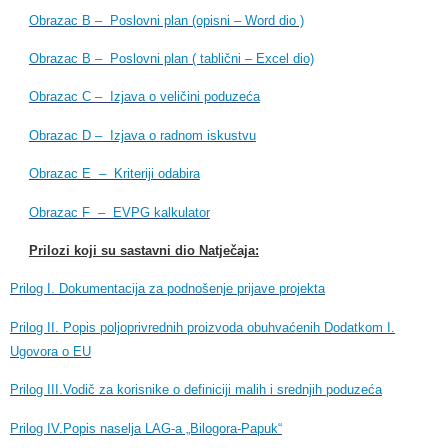
Obrazac B – Poslovni plan (opisni – Word dio )
Obrazac B – Poslovni plan ( tablični – Excel dio)
Obrazac C – Izjava o veličini poduzeća
Obrazac D – Izjava o radnom iskustvu
Obrazac E – Kriteriji odabira
Obrazac F – EVPG kalkulator
Prilozi koji su sastavni dio Natječaja:
Prilog I. Dokumentacija za podnošenje prijave projekta
Prilog II. Popis poljoprivrednih proizvoda obuhvaćenih Dodatkom I.
Ugovora o EU
Prilog III.Vodič za korisnike o definiciji malih i srednjih poduzeća
Prilog IV.Popis naselja LAG-a „Bilogora-Papuk“