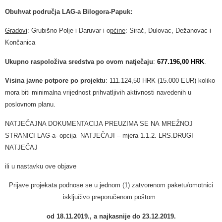
Obuhvat područja LAG-a Bilogora-Papuk:
Gradovi
: Grubišno Polje i Daruvar i o
pćine
: Sirač, Đulovac, Dežanovac i
Končanica
Ukupno raspoloživa sredstva po ovom natječaju
:
677.196,00
HRK
.
Visina javne potpore po projektu
: 111.124,50 HRK (15.000 EUR) koliko
mora biti minimalna vrijednost prihvatljivih aktivnosti navedenih u
poslovnom planu.
NATJEČAJNA DOKUMENTACIJA PREUZIMA SE NA MREŽNOJ
STRANICI LAG-a- opcija NATJEČAJI – mjera 1.1.2. LRS.DRUGI
NATJEČAJ
ili u nastavku ove objave
Prijave projekata podnose se u jednom (1) zatvorenom paketu/omotnici
isključivo preporučenom poštom
od 18.11.2019., a najkasnije do 23.12.2019.