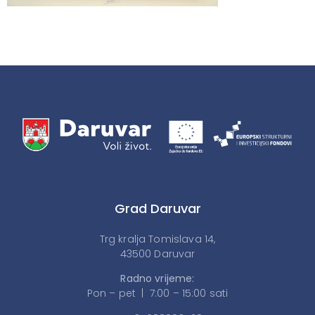
Grad Daruvar
Trg kralja Tomislava 14,
43500 Daruvar
Radno vrijeme:
Pon – pet | 7:00 – 15:00 sati