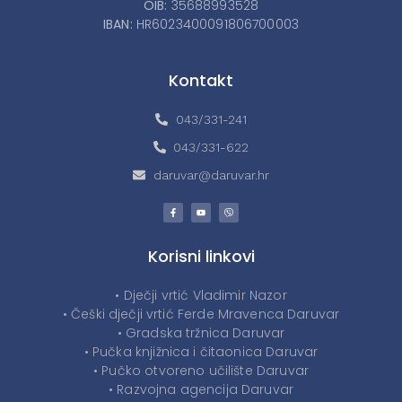
OIB:
35688993528
IBAN:
HR6023400091806700003
Kontakt
043/331-241
043/331-622
daruvar@daruvar.hr
Korisni linkovi
• Dječji vrtić Vladimir Nazor
• Češki dječji vrtić Ferde Mravenca Daruvar
• Gradska tržnica Daruvar
• Pučka knjižnica i čitaonica Daruvar
• Pučko otvoreno učilište Daruvar
• Razvojna agencija Daruvar