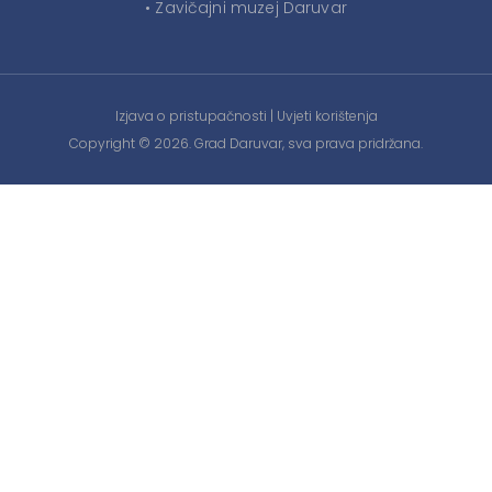
• Zavičajni muzej Daruvar
Izjava o pristupačnosti
|
Uvjeti korištenja
Copyright © 2026. Grad Daruvar, sva prava pridržana.