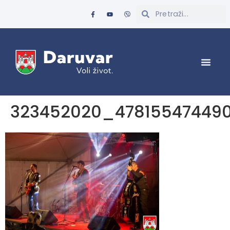
323452020_47815547449