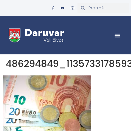
486294849_113573317859