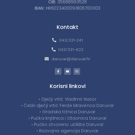
OIB:
35688993528
IBAN:
HR6023400091806700003
Kontakt
043/331-241
043/331-622
daruvar@daruvar.hr
Korisni linkovi
• Dječji vrtić Vladimir Nazor
• Češki dječji vrtić Ferde Mravenca Daruvar
• Gradska tržnica Daruvar
• Pučka knjižnica i čitaonica Daruvar
• Pučko otvoreno učilište Daruvar
• Razvojna agencija Daruvar