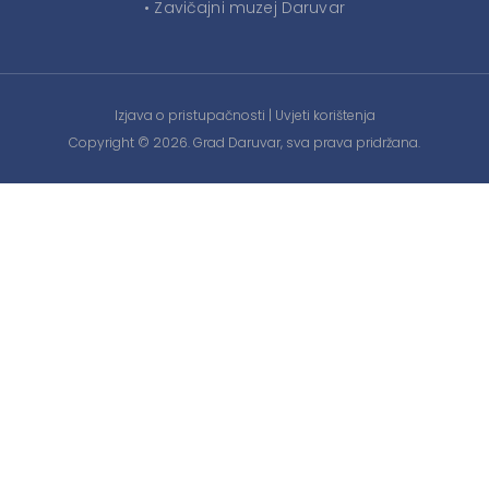
• Zavičajni muzej Daruvar
Izjava o pristupačnosti
|
Uvjeti korištenja
Copyright © 2026. Grad Daruvar, sva prava pridržana.