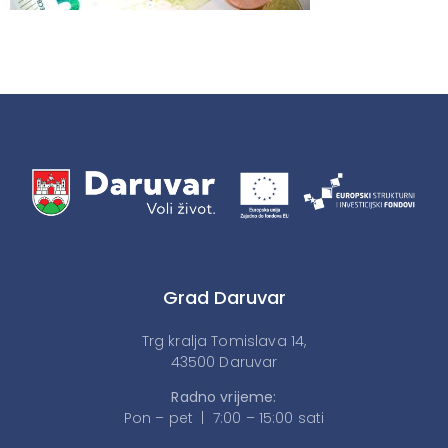
Grad Daruvar
Trg kralja Tomislava 14,
43500 Daruvar
Radno vrijeme:
Pon – pet | 7:00 – 15:00 sati