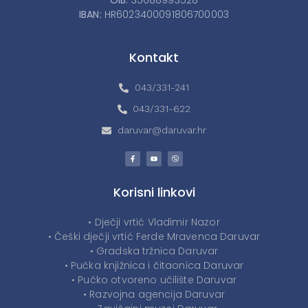
IBAN:
HR6023400091806700003
Kontakt
043/331-241
043/331-622
daruvar@daruvar.hr
Korisni linkovi
• Dječji vrtić Vladimir Nazor
• Češki dječji vrtić Ferde Mravenca Daruvar
• Gradska tržnica Daruvar
• Pučka knjižnica i čitaonica Daruvar
• Pučko otvoreno učilište Daruvar
• Razvojna agencija Daruvar