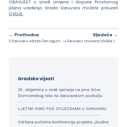
OBAVIJEST o izradi izmjene i dopune Prostornog
plana uređenja Grada Daruvara možete preuzeti
OVDJE.
← Prethodna
Sljedeća →
U Daruvaru održan Dan sigurnosti djece u prometu
U Daruvaru otvorena izložba 19. bjelovarskog salona fotografije s međunarodnim sudjelovanjem “Šuma okom šumara”
Gradske vijesti
35. obljetnica u znak sjećanja na prve žrtve
Domovinskog rata na daruvarskom području
LJETNO KINO POD ZVIJEZDAMA U DARUVARU
Održana početna konferencija projekta „Godine