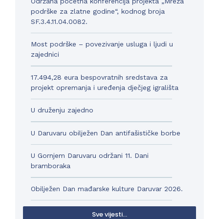
Održana početna konferencija projekta „Mreža
podrške za zlatne godine“, kodnog broja
SF.3.4.11.04.0082.
Most podrške – povezivanje usluga i ljudi u
zajednici
17.494,28 eura bespovratnih sredstava za
projekt opremanja i uređenja dječjeg igrališta
U druženju zajedno
U Daruvaru obilježen Dan antifašističke borbe
U Gornjem Daruvaru održani 11. Dani
bramboraka
Obilježen Dan mađarske kulture Daruvar 2026.
Sve vijesti...