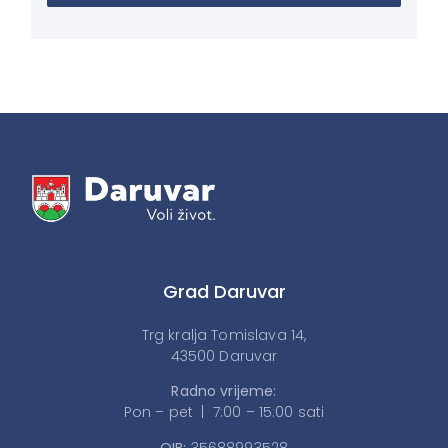
Grad Daruvar
Trg kralja Tomislava 14,
43500 Daruvar
Radno vrijeme:
Pon – pet | 7:00 – 15:00 sati
OIB:
35688993528