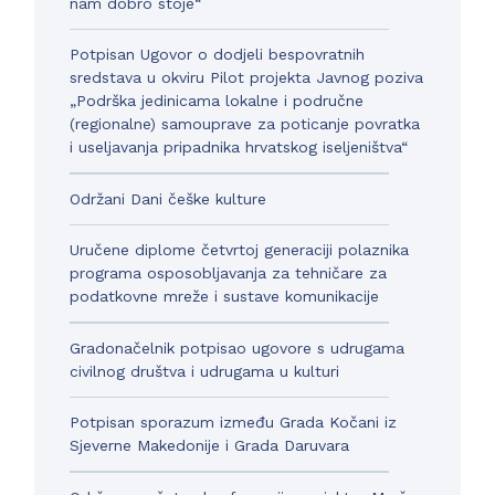
nam dobro stoje“
Potpisan Ugovor o dodjeli bespovratnih
sredstava u okviru Pilot projekta Javnog poziva
„Podrška jedinicama lokalne i područne
(regionalne) samouprave za poticanje povratka
i useljavanja pripadnika hrvatskog iseljeništva“
Održani Dani češke kulture
Uručene diplome četvrtoj generaciji polaznika
programa osposobljavanja za tehničare za
podatkovne mreže i sustave komunikacije
Gradonačelnik potpisao ugovore s udrugama
civilnog društva i udrugama u kulturi
Potpisan sporazum između Grada Kočani iz
Sjeverne Makedonije i Grada Daruvara