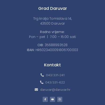
Grad Daruvar
Trg kralja Tomislava 14,
43500 Daruvar
Radno vrijeme:
Pon – pet | 7:00 – 15:00 sati
OIB:
35688993528
IBAN:
HR6023400091806700003
Kontakt
043/331-241
043/331-622
daruvar@daruvar.hr