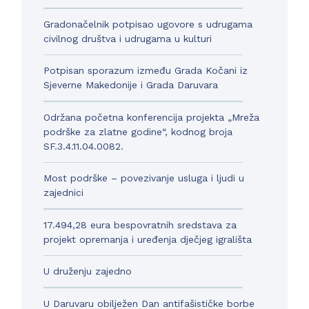
Gradonačelnik potpisao ugovore s udrugama
civilnog društva i udrugama u kulturi
Potpisan sporazum između Grada Kočani iz
Sjeverne Makedonije i Grada Daruvara
Održana početna konferencija projekta „Mreža
podrške za zlatne godine“, kodnog broja
SF.3.4.11.04.0082.
Most podrške – povezivanje usluga i ljudi u
zajednici
17.494,28 eura bespovratnih sredstava za
projekt opremanja i uređenja dječjeg igrališta
U druženju zajedno
U Daruvaru obilježen Dan antifašističke borbe