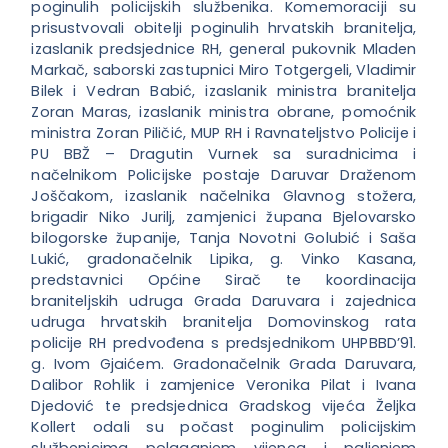
poginulih policijskih službenika. Komemoraciji su
prisustvovali obitelji poginulih hrvatskih branitelja,
izaslanik predsjednice RH, general pukovnik Mladen
Markač, saborski zastupnici Miro Totgergeli, Vladimir
Bilek i Vedran Babić, izaslanik ministra branitelja
Zoran Maras, izaslanik ministra obrane, pomoćnik
ministra Zoran Piličić, MUP RH i Ravnateljstvo Policije i
PU BBŽ – Dragutin Vurnek sa suradnicima i
načelnikom Policijske postaje Daruvar Draženom
Joščakom, izaslanik načelnika Glavnog stožera,
brigadir Niko Jurilj, zamjenici župana Bjelovarsko
bilogorske županije, Tanja Novotni Golubić i Saša
Lukić, gradonačelnik Lipika, g. Vinko Kasana,
predstavnici Općine Sirač te koordinacija
braniteljskih udruga Grada Daruvara i zajednica
udruga hrvatskih branitelja Domovinskog rata
policije RH predvođena s predsjednikom UHPBBD’91.
g. Ivom Gjaićem. Gradonačelnik Grada Daruvara,
Dalibor Rohlik i zamjenice Veronika Pilat i Ivana
Djedović te predsjednica Gradskog vijeća Željka
Kollert odali su počast poginulim policijskim
službenicima polaganjem vijenca i paljenjem