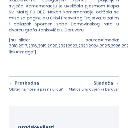
svijeća. Komemoraciju je uveličala pjesmom Klapa
Sv. Matej PU BBŽ. Nakon komemoracije održala se
misa za poginule u Crkvi Presvetog Trojstva, a zatim
i obilazak Spomen sobe Domovinskog rata u
dvorcu grofa Jankovića u Daruvaru.
[su_slider source=”media:
2918,2917,2916,2919,2920,2921,2922,2923,2924,2925,2926,29
link=”image”]
← Prethodna
Sljedeća →
Obitelj na more, a pas na ulicu?
Matica umirovljenika Daruvar
Gradske vijesti