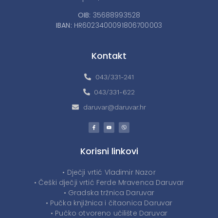
OIB:
35688993528
IBAN:
HR6023400091806700003
Kontakt
043/331-241
043/331-622
daruvar@daruvar.hr
Korisni linkovi
• Dječji vrtić Vladimir Nazor
• Češki dječji vrtić Ferde Mravenca Daruvar
• Gradska tržnica Daruvar
• Pučka knjižnica i čitaonica Daruvar
• Pučko otvoreno učilište Daruvar