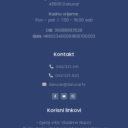
43500 Daruvar
Radno vrijeme:
Pon – pet | 7:00 – 15:00 sati
OIB:
35688993528
IBAN:
HR6023400091806700003
Kontakt
043/331-241
043/331-622
daruvar@daruvar.hr
Korisni linkovi
• Dječji vrtić Vladimir Nazor