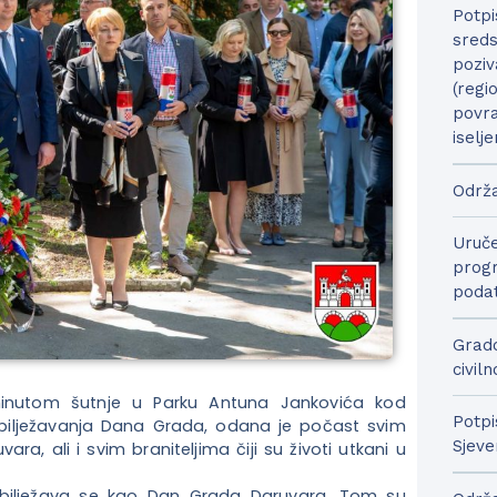
Potpi
sreds
poziv
(regi
povra
iselje
Održa
Uruče
progr
podat
Grado
civil
 minutom šutnje u Parku Antuna Jankovića kod
Potpi
obilježavanja Dana Grada, odana je počast svim
Sjeve
a, ali i svim braniteljima čiji su životi utkani u
 obilježava se kao Dan Grada Daruvara. Tom su