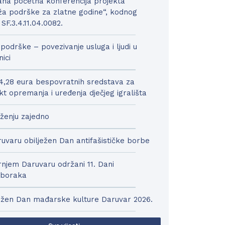
na početna konferencija projekta
a podrške za zlatne godine“, kodnog
 SF.3.4.11.04.0082.
podrške – povezivanje usluga i ljudi u
nici
4,28 eura bespovratnih sredstava za
kt opremanja i uređenja dječjeg igrališta
ženju zajedno
uvaru obilježen Dan antifašističke borbe
njem Daruvaru održani 11. Dani
boraka
ežen Dan mađarske kulture Daruvar 2026.