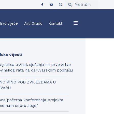
sko vijeće
Akti Grada
Kontakt
ske vijesti
bljetnica u znak sjećanja na prve žrtve
vinskog rata na daruvarskom području
NO KINO POD ZVIJEZDAMA U
UVARU
na početna konferencija projekta
ne nam dobro stoje“