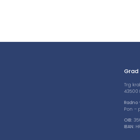
Grad
Trg kra
43500 
Radno 
Pon – p
OIB:
35
IBAN:
HR