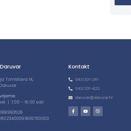
 Daruvar
Kontakt
lja Tomislava 14,
043/331-241
Daruvar
043/331-622
vrijeme:
daruvar@daruvar.hr
et | 7:00 – 15:00 sati
688993528
6023400091806700003