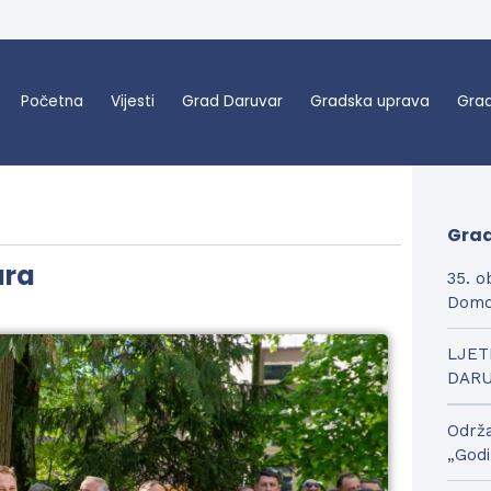
Početna
Vijesti
Grad Daruvar
Gradska uprava
Grad
Grad
ara
35. o
Domo
LJET
DAR
Održa
„Godi