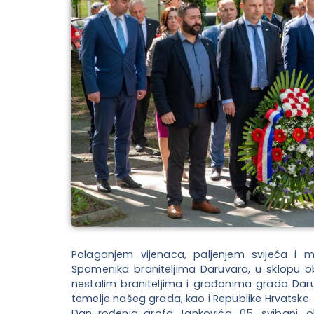
Polaganjem vijenaca, paljenjem svijeća i
Spomenika braniteljima Daruvara, u sklopu 
nestalim braniteljima i građanima grada Daruvar
temelje našeg grada, kao i Republike Hrvatske.
Dan rođenja grofa Jankovića, 05. svibanj,