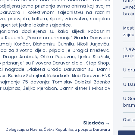
Održa
dijeljena javna priznanja svima onima koji svojim
„Mrež
Daruvara i kolektivnom zajedništvu na raznim
broja
 prosvjeta, kultura, šport, zdravstvo, socijalna
speritet jedne lokalne zajednice.
Most 
rijama dodijeljena su kako slijedi: Počasnim
zajed
e Radonić. „Posmrtno priznanje“ Grada Daruvara
Amaliji Končar, Blahomiru Čuhnilu, Nikoli Jurjeviću.
17.49
a za životno djelo, pripalo je Dragici Knežević.
proje
: Drago Ambroš, Otilka Pupovac, Ljerka Stožicki,
 priznanje“ su Pivovara Daruvar d.o.o., Stop Shop,
nici nagrade „Plaketa Grada Daruvara“ su: Damir
U dru
ver, Berislav Schejbal, Košarkaški klub Daruvar, HNK
za najmanje 75 davanja: Tomislav Doležal, Zdenko
U Dar
r Lujanac, Željko Pjerobon, Damir Rizner i Miroslav
U Gor
bram
Obilj
Sljedeća →
Delegaciju iz Plzena, Češka Republika, u posjetu Daruvaru