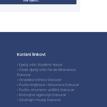
Sve vijesti...
Korisni linkovi
• Dječji vrtić Vladimir Nazor
• Češki dječji vrtić Ferde Mravenca
Daruvar
• Gradska tržnica Daruvar
• Pučka knjižnica i čitaonica Daruvar
• Pučko otvoreno učilište Daruvar
• Razvojna agencija Daruvar
• Zavičajni muzej Daruvar