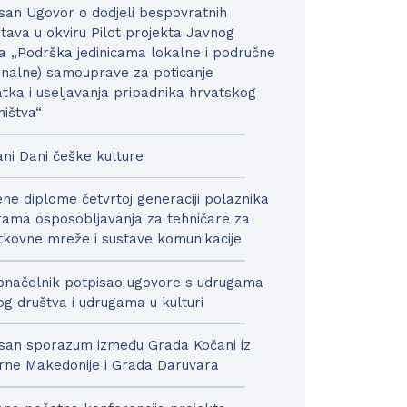
san Ugovor o dodjeli bespovratnih
tava u okviru Pilot projekta Javnog
a „Podrška jedinicama lokalne i područne
onalne) samouprave za poticanje
tka i useljavanja pripadnika hrvatskog
ništva“
ni Dani češke kulture
ne diplome četvrtoj generaciji polaznika
ama osposobljavanja za tehničare za
kovne mreže i sustave komunikacije
načelnik potpisao ugovore s udrugama
nog društva i udrugama u kulturi
san sporazum između Grada Kočani iz
rne Makedonije i Grada Daruvara