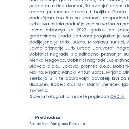
prigodom u kino dvorani „30. svibnja“ danas do
radom pridonose razvoju i boljitku Grada 
područjima kao što su: znanost, gospodarstvo,
skrb i sva ostala područja koja su važna za pro
Javna priznanja za 2023. godinu po katego
građaninom Grada Daruvara proglašen je Ant
dodijeljeno je Mirku Bukna, Miroslavu Jurišići, 
Javno priznanje „Grb Grada Daruvara“, nagrad
Dobitnici nagrade „Pojedinačno priznanje“ su
Alenka Njegovac. Dobitnici nagrade „Kolektivno
Bilavčić d.o.o., Jaković-promet d.o.o. Dobit
Malina, Mirjana Pahoki, Antun Boroš, Mirjana Oli
selekcija u 11 te dobrovoljni davatelji krvi 
Hlubuček, Robert Krušinski, Damir Lneniček, Igo
Tometić.
Galeriju fotografija možete pogledati
OVDJE.
← Prethodna
Sretan Vam Dan grada Daruvara