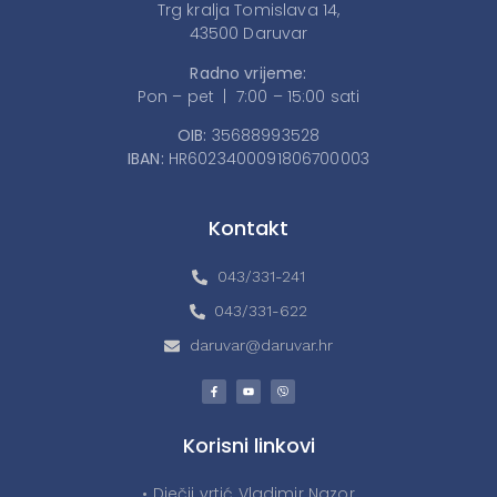
Trg kralja Tomislava 14,
43500 Daruvar
Radno vrijeme:
Pon – pet | 7:00 – 15:00 sati
OIB:
35688993528
IBAN:
HR6023400091806700003
Kontakt
043/331-241
043/331-622
daruvar@daruvar.hr
Korisni linkovi
• Dječji vrtić Vladimir Nazor