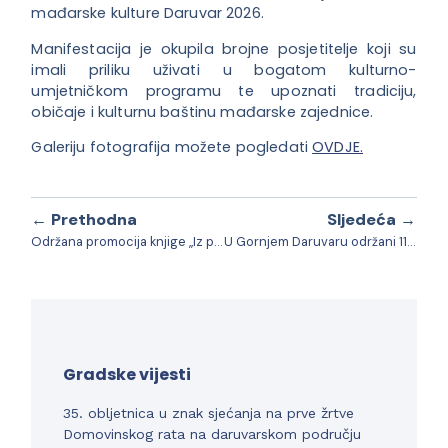
mađarske kulture Daruvar 2026.
Manifestacija je okupila brojne posjetitelje koji su
imali priliku uživati u bogatom kulturno-
umjetničkom programu te upoznati tradiciju,
običaje i kulturnu baštinu mađarske zajednice.
Galeriju fotografija možete pogledati
OVDJE.
← Prethodna
Sljedeća →
Održana promocija knjige „Iz povijesti Srba daruvarskog kraja“
U Gornjem Daruvaru održani 11. Dani bramboraka
Gradske vijesti
35. obljetnica u znak sjećanja na prve žrtve
Domovinskog rata na daruvarskom području