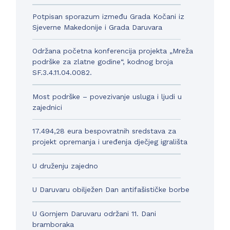
Potpisan sporazum između Grada Kočani iz
Sjeverne Makedonije i Grada Daruvara
Održana početna konferencija projekta „Mreža
podrške za zlatne godine“, kodnog broja
SF.3.4.11.04.0082.
Most podrške – povezivanje usluga i ljudi u
zajednici
17.494,28 eura bespovratnih sredstava za
projekt opremanja i uređenja dječjeg igrališta
U druženju zajedno
U Daruvaru obilježen Dan antifašističke borbe
U Gornjem Daruvaru održani 11. Dani
bramboraka