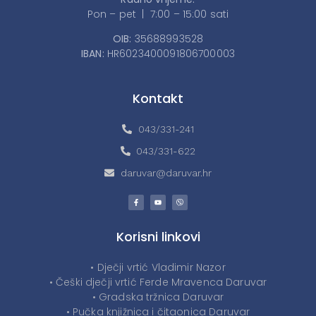
Pon – pet | 7:00 – 15:00 sati
OIB:
35688993528
IBAN:
HR6023400091806700003
Kontakt
043/331-241
043/331-622
daruvar@daruvar.hr
Korisni linkovi
• Dječji vrtić Vladimir Nazor
• Češki dječji vrtić Ferde Mravenca Daruvar
• Gradska tržnica Daruvar
• Pučka knjižnica i čitaonica Daruvar