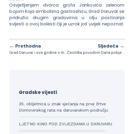
Osvjetljenjem dvorca grofa Jankovića zelenom
bojom koja simbolizira gastroshizu, Grad Daruvar se
pridružio drugim gradovima u cilju postizanja
svijesti o ovoj bolesti čiji je uzrok još uvijek nepoznat.
← Prethodna
Sljedeća →
Grad Daruvar i ove godine s maksimalnim brojem bodova za transparentnost gradskog proračuna
Čestitka povodom Dana pobjede i domovinske zahvalnosti te Dana hrvatskih branitelja
Gradske vijesti
35. obljetnica u znak sjećanja na prve žrtve
Domovinskog rata na daruvarskom području
LJETNO KINO POD ZVIJEZDAMA U DARUVARU