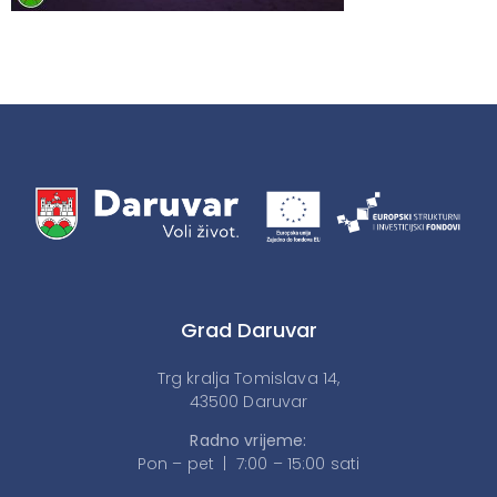
Grad Daruvar
Trg kralja Tomislava 14,
43500 Daruvar
Radno vrijeme:
Pon – pet | 7:00 – 15:00 sati