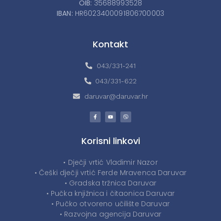
OIB:
35688993528
IBAN:
HR6023400091806700003
Kontakt
043/331-241
043/331-622
daruvar@daruvar.hr
Korisni linkovi
• Dječji vrtić Vladimir Nazor
• Češki dječji vrtić Ferde Mravenca Daruvar
• Gradska tržnica Daruvar
• Pučka knjižnica i čitaonica Daruvar
• Pučko otvoreno učilište Daruvar
• Razvojna agencija Daruvar