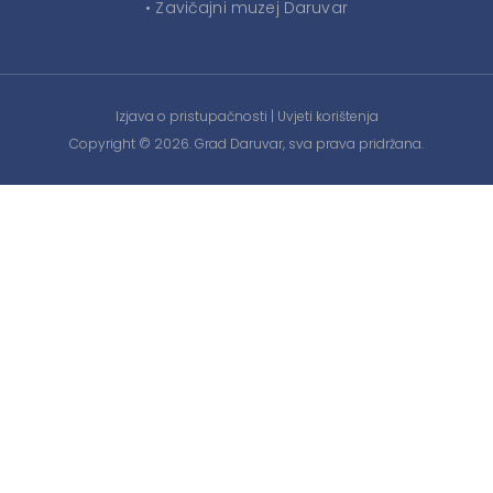
• Zavičajni muzej Daruvar
Izjava o pristupačnosti
|
Uvjeti korištenja
Copyright © 2026. Grad Daruvar, sva prava pridržana.