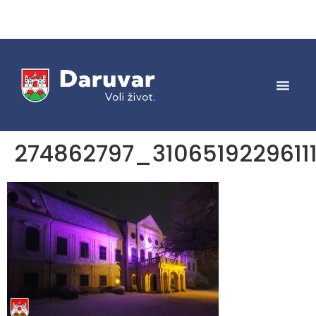
274862797_310651922961