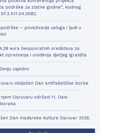
na početna konferencija projekta
a podrške za zlatne godine“, kodnog
 SF.3.4.11.04.0082.
podrške – povezivanje usluga i ljudi u
nici
4,28 eura bespovratnih sredstava za
kt opremanja i uređenja dječjeg igrališta
ženju zajedno
uvaru obilježen Dan antifašističke borbe
njem Daruvaru održani 11. Dani
boraka
ežen Dan mađarske kulture Daruvar 2026.