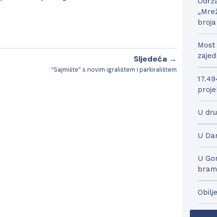
Održa
„Mrež
broja
Most 
zajed
Sljedeća →
“Sajmište” s novim igralištem i parkiralištem
17.49
proje
U dru
U Dar
U Gor
bram
Obilj