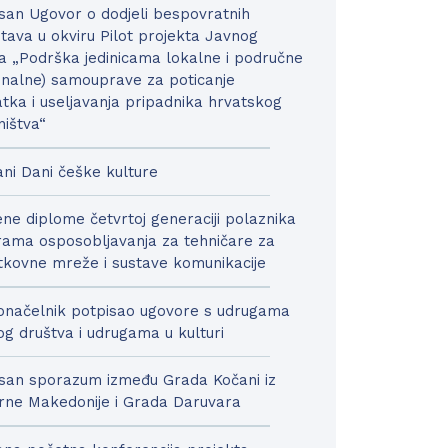
san Ugovor o dodjeli bespovratnih
tava u okviru Pilot projekta Javnog
a „Podrška jedinicama lokalne i područne
onalne) samouprave za poticanje
tka i useljavanja pripadnika hrvatskog
ništva“
ni Dani češke kulture
ne diplome četvrtoj generaciji polaznika
ama osposobljavanja za tehničare za
kovne mreže i sustave komunikacije
načelnik potpisao ugovore s udrugama
nog društva i udrugama u kulturi
san sporazum između Grada Kočani iz
rne Makedonije i Grada Daruvara