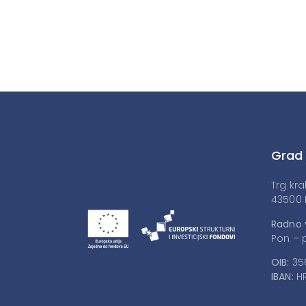
Grad
Trg kra
43500 
Radno 
Pon – p
OIB:
35
IBAN:
HR