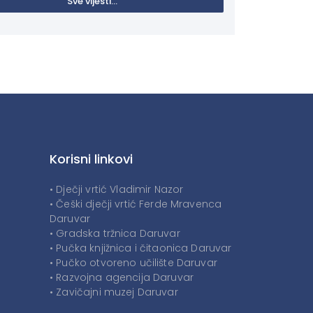
Sve vijesti...
Korisni linkovi
• Dječji vrtić Vladimir Nazor
• Češki dječji vrtić Ferde Mravenca
Daruvar
• Gradska tržnica Daruvar
• Pučka knjižnica i čitaonica Daruvar
• Pučko otvoreno učilište Daruvar
• Razvojna agencija Daruvar
• Zavičajni muzej Daruvar