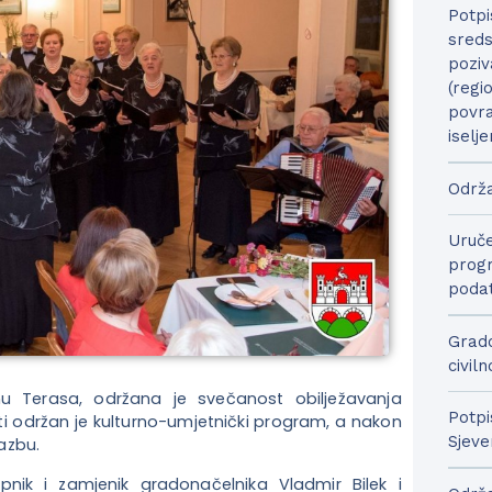
Potpi
sreds
poziv
(regi
povra
iselje
Održa
Uruče
progr
podat
Grado
civil
nu Terasa, održana je svečanost obilježavanja
Potpi
i održan je kulturno-umjetnički program, a nakon
Sjeve
lazbu.
pnik i zamjenik gradonačelnika Vladmir Bilek i