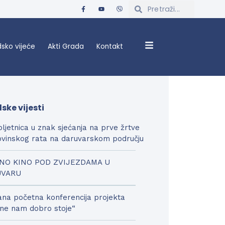
sko vijeće
Akti Grada
Kontakt
ske vijesti
bljetnica u znak sjećanja na prve žrtve
vinskog rata na daruvarskom području
NO KINO POD ZVIJEZDAMA U
UVARU
na početna konferencija projekta
ne nam dobro stoje“