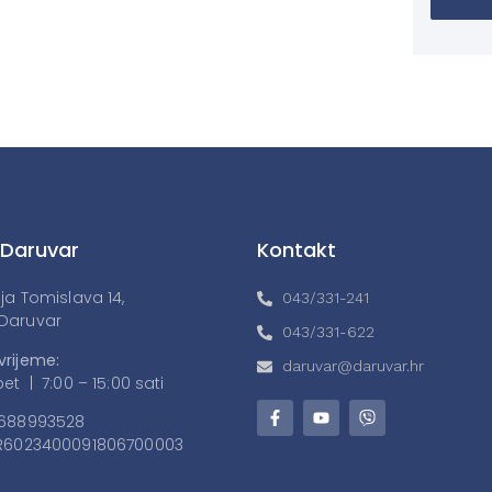
 Daruvar
Kontakt
lja Tomislava 14,
043/331-241
Daruvar
043/331-622
vrijeme:
daruvar@daruvar.hr
et | 7:00 – 15:00 sati
688993528
6023400091806700003