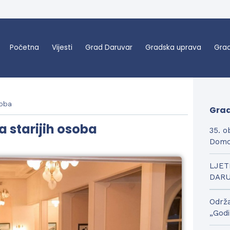
Početna
Vijesti
Grad Daruvar
Gradska uprava
Grad
soba
Grad
 starijih osoba
35. o
Domo
LJET
DAR
Održa
„Godi