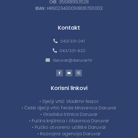
OIB:
35688993528
IBAN:
HR6023400091806700003
Kontakt
043/331-241
043/331-622
daruvar@daruvar.hr
Korisni linkovi
• Dječji vrtić Vladimir Nazor
• Češki dječji vrtić Ferde Mravenca Daruvar
• Gradska tržnica Daruvar
• Pučka knjižnica i čitaonica Daruvar
• Pučko otvoreno učilište Daruvar
• Razvojna agencija Daruvar