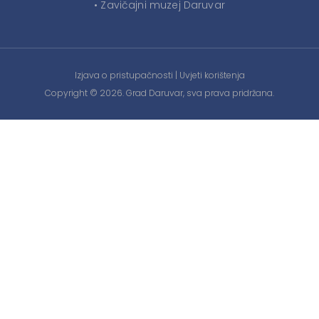
• Zavičajni muzej Daruvar
Izjava o pristupačnosti
|
Uvjeti korištenja
Copyright © 2026. Grad Daruvar, sva prava pridržana.