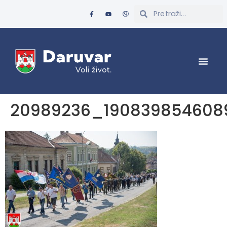
20989236_190839854608