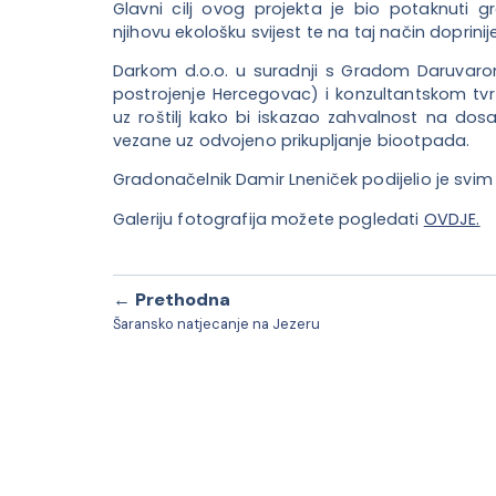
Glavni cilj ovog projekta je bio potaknuti g
njihovu ekološku svijest te na taj način doprinije
Darkom d.o.o. u suradnji s Gradom Daruvarom 
postrojenje Hercegovac) i konzultantskom tvr
uz roštilj kako bi iskazao zahvalnost na dosad
vezane uz odvojeno prikupljanje biootpada.
Gradonačelnik Damir Lneniček podijelio je svim
Galeriju fotografija možete pogledati
OVDJE.
← Prethodna
Šaransko natjecanje na Jezeru