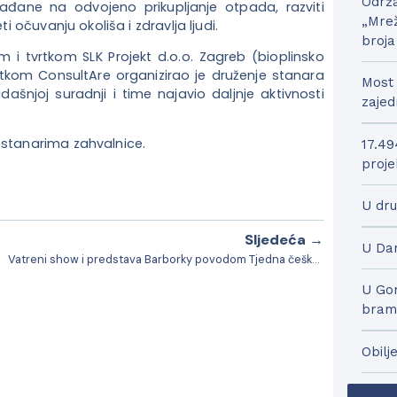
Održa
rađane na odvojeno prikupljanje otpada, razviti
„Mrež
ti očuvanju okoliša i zdravlja ljudi.
broja
i tvrtkom SLK Projekt d.o.o. Zagreb (bioplinsko
tkom ConsultAre organizirao je druženj
e stanara
Most 
ašnjoj suradnji i time najavio daljnje aktivnosti
zajed
 stanarima zahvalnice.
17.49
proje
U dru
Sljedeća →
U Dar
Vatreni show i predstava Barborky povodom Tjedna češke kulture
U Gor
bram
Obilj