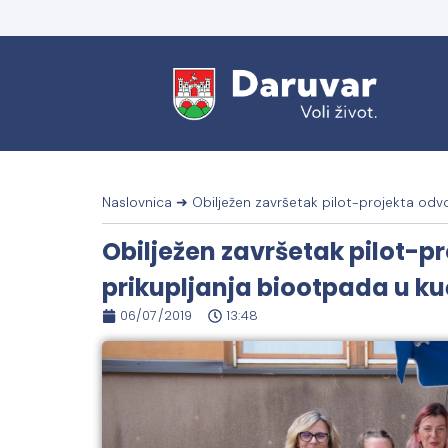
Naslovnica
➜
Obilježen završetak pilot-projekta od
Obilježen završetak pilot-p
prikupljanja biootpada u k
06/07/2019
13:48