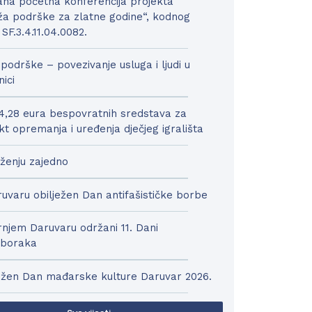
na početna konferencija projekta
a podrške za zlatne godine“, kodnog
 SF.3.4.11.04.0082.
podrške – povezivanje usluga i ljudi u
nici
4,28 eura bespovratnih sredstava za
kt opremanja i uređenja dječjeg igrališta
ženju zajedno
uvaru obilježen Dan antifašističke borbe
njem Daruvaru održani 11. Dani
boraka
ežen Dan mađarske kulture Daruvar 2026.