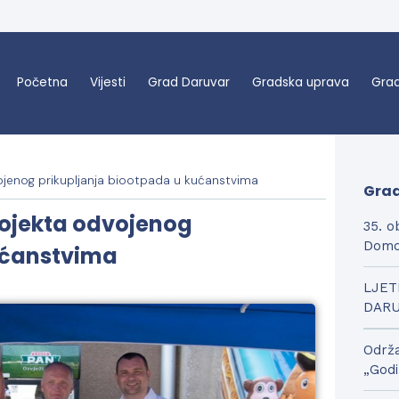
Početna
Vijesti
Grad Daruvar
Gradska uprava
Grad
vojenog prikupljanja biootpada u kućanstvima
Grad
rojekta odvojenog
35. o
Domo
ućanstvima
LJET
DAR
Održa
„Godi