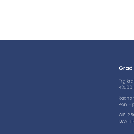
Grad
Trg kra
43500 
Radno 
Pon – p
OIB:
35
IBAN:
HR