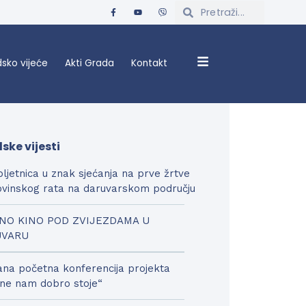
sko vijeće
Akti Grada
Kontakt
ske vijesti
bljetnica u znak sjećanja na prve žrtve
vinskog rata na daruvarskom području
NO KINO POD ZVIJEZDAMA U
UVARU
na početna konferencija projekta
ne nam dobro stoje“