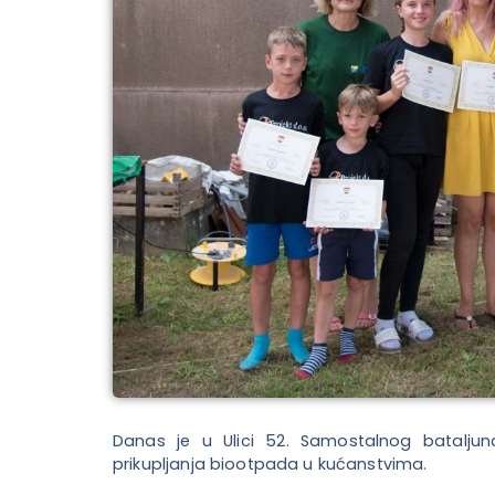
Danas je u Ulici 52. Samostalnog bataljuna
prikupljanja biootpada u kućanstvima.