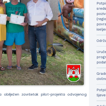
Potpi
sreds
poziv
(regi
povra
iselje
Održa
Uruče
progr
podat
Grado
civil
Potpi
 obilježen završetak pilot-projekta odvojenog
Sjeve