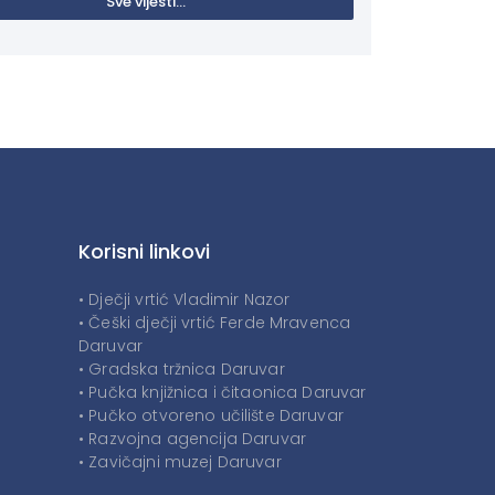
Sve vijesti...
Korisni linkovi
• Dječji vrtić Vladimir Nazor
• Češki dječji vrtić Ferde Mravenca
Daruvar
• Gradska tržnica Daruvar
• Pučka knjižnica i čitaonica Daruvar
• Pučko otvoreno učilište Daruvar
• Razvojna agencija Daruvar
• Zavičajni muzej Daruvar