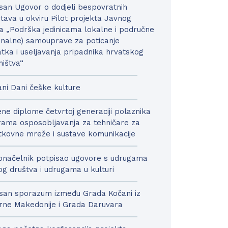
san Ugovor o dodjeli bespovratnih
tava u okviru Pilot projekta Javnog
a „Podrška jedinicama lokalne i područne
onalne) samouprave za poticanje
tka i useljavanja pripadnika hrvatskog
ništva“
ni Dani češke kulture
ne diplome četvrtoj generaciji polaznika
ama osposobljavanja za tehničare za
kovne mreže i sustave komunikacije
načelnik potpisao ugovore s udrugama
nog društva i udrugama u kulturi
san sporazum između Grada Kočani iz
rne Makedonije i Grada Daruvara