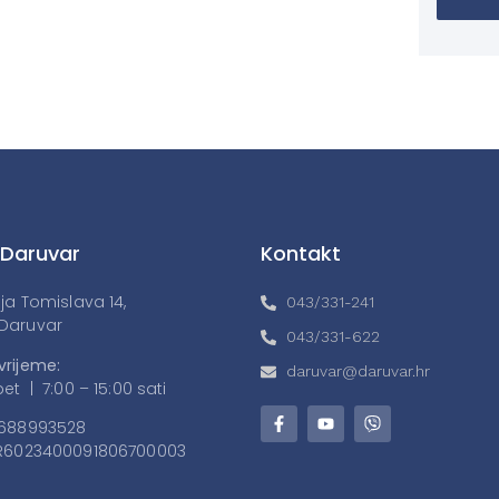
 Daruvar
Kontakt
lja Tomislava 14,
043/331-241
Daruvar
043/331-622
vrijeme:
daruvar@daruvar.hr
et | 7:00 – 15:00 sati
688993528
6023400091806700003