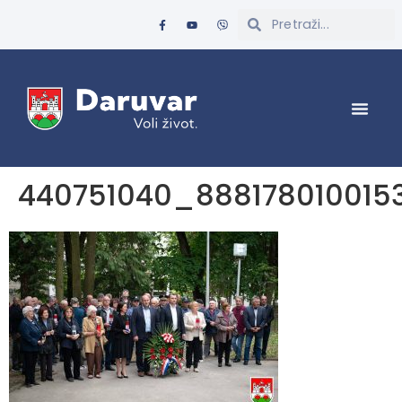
440751040_888178010015