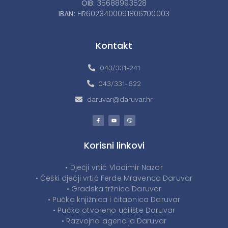
OIB:
35688993528
IBAN:
HR6023400091806700003
Kontakt
043/331-241
043/331-622
daruvar@daruvar.hr
Korisni linkovi
• Dječji vrtić Vladimir Nazor
• Češki dječji vrtić Ferde Mravenca Daruvar
• Gradska tržnica Daruvar
• Pučka knjižnica i čitaonica Daruvar
• Pučko otvoreno učilište Daruvar
• Razvojna agencija Daruvar