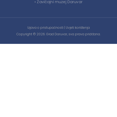
• Zavičajni muzej Daruvar
Izjava o pristupačnosti
|
Uvjeti korištenja
Copyright © 2026. Grad Daruvar, sva prava pridržana.