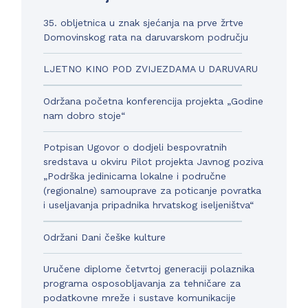
35. obljetnica u znak sjećanja na prve žrtve
Domovinskog rata na daruvarskom području
LJETNO KINO POD ZVIJEZDAMA U DARUVARU
Održana početna konferencija projekta „Godine
nam dobro stoje“
Potpisan Ugovor o dodjeli bespovratnih
sredstava u okviru Pilot projekta Javnog poziva
„Podrška jedinicama lokalne i područne
(regionalne) samouprave za poticanje povratka
i useljavanja pripadnika hrvatskog iseljeništva“
Održani Dani češke kulture
Uručene diplome četvrtoj generaciji polaznika
programa osposobljavanja za tehničare za
podatkovne mreže i sustave komunikacije