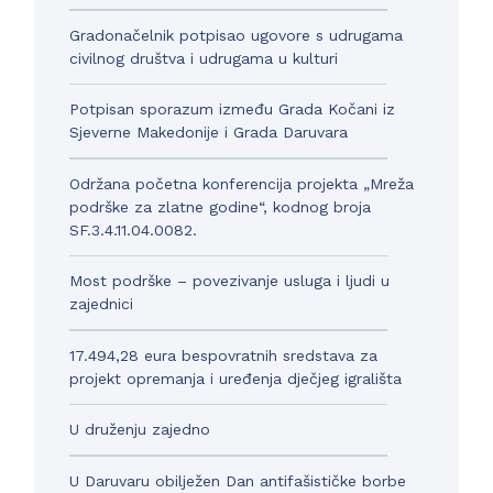
Gradonačelnik potpisao ugovore s udrugama
civilnog društva i udrugama u kulturi
Potpisan sporazum između Grada Kočani iz
Sjeverne Makedonije i Grada Daruvara
Održana početna konferencija projekta „Mreža
podrške za zlatne godine“, kodnog broja
SF.3.4.11.04.0082.
Most podrške – povezivanje usluga i ljudi u
zajednici
17.494,28 eura bespovratnih sredstava za
projekt opremanja i uređenja dječjeg igrališta
U druženju zajedno
U Daruvaru obilježen Dan antifašističke borbe