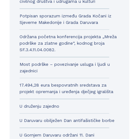
civilnog društva i udrugama u kulturi
Potpisan sporazum između Grada Kočani iz
Sjeverne Makedonije i Grada Daruvara
Održana početna konferencija projekta „Mreža
podrške za zlatne godine“, kodnog broja
SF.3.4.11.04.0082.
Most podrške – povezivanje usluga i ljudi u
zajednici
17.494,28 eura bespovratnih sredstava za
projekt opremanja i uređenja dječjeg igrališta
U druženju zajedno
U Daruvaru obilježen Dan antifašističke borbe
U Gornjem Daruvaru održani 11. Dani