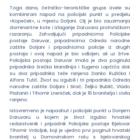
Toga dana, četničko-terorističke grupe izvele su
kombinirani napad na policijski punkt u predjelu
»Kopeček», u mjestu Doljani. Cilj je bio zauzimanja
dominantne kote i izlaganje Daruvara protivničkom
razaranju. Zahvaljujući pripadnicima Policijske
postaje Daruvar, pripadnicima Odreda narodne
zaštite Doljani i pripadnicima policije iz drugih
postaja i ovaj napad je bio odbijen, ali uz žrtve.
Policijska postaja Daruvar imala je dva poginula
pripadnika Srećka Manđinija i Eugena Lapčića dok
su dva pripadnika teže ranjena Danko Ružička i
Alfons Tutić. Život su izgubili i tri pripadnika Odreda
narodne zaštite Doljani i Sirač; Željko Bublić, Vlado
Plažanin i Tihomir Lneniček, dok je 16 branitelja i civila
ranjeno.
Istovremeno je napadnut i policijski punkt u Donjem
Daruvaru u kojem je život izgubio hrvatski
redarstvenik i pripadnik Policijske postaje Bjelovar
Tihomir Vrdoljak, koji je ujedno prvi poginuli hrvatski
branitelj u Domovinskom ratu s bjelovarskog