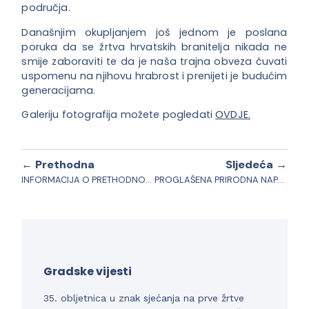
područja.
Današnjim okupljanjem još jednom je poslana
poruka da se žrtva hrvatskih branitelja nikada ne
smije zaboraviti te da je naša trajna obveza čuvati
uspomenu na njihovu hrabrost i prenijeti je budućim
generacijama.
Galeriju fotografija možete pogledati
OVDJE.
← Prethodna
Sljedeća →
INFORMACIJA O PRETHODNOM SAVJETOVANJU – Energetska obnova Gradske sportske dvorane
PROGLAŠENA PRIRODNA NAPOGODA ZBOG SUŠE
Gradske vijesti
35. obljetnica u znak sjećanja na prve žrtve