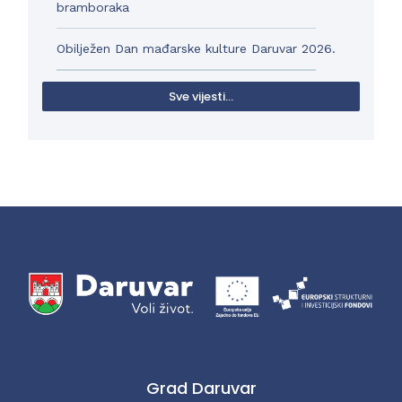
bramboraka
Obilježen Dan mađarske kulture Daruvar 2026.
Sve vijesti...
Grad Daruvar