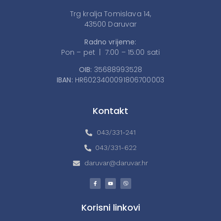
Trg kralja Tomislava 14,
43500 Daruvar
Radno vrijeme:
Pon – pet | 7:00 – 15:00 sati
OIB:
35688993528
IBAN:
HR6023400091806700003
Kontakt
043/331-241
043/331-622
daruvar@daruvar.hr
Korisni linkovi