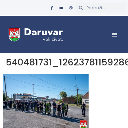
540481731_126237811592