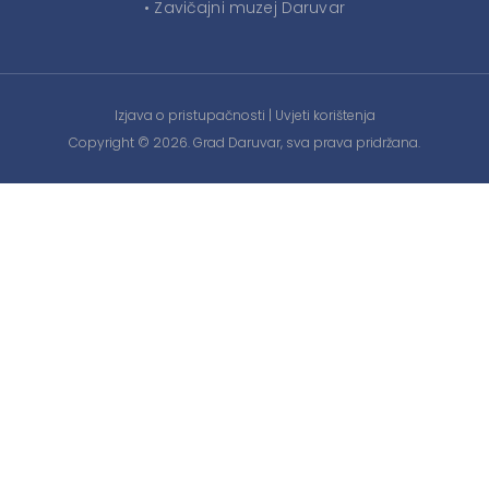
• Zavičajni muzej Daruvar
Izjava o pristupačnosti
|
Uvjeti korištenja
Copyright © 2026. Grad Daruvar, sva prava pridržana.