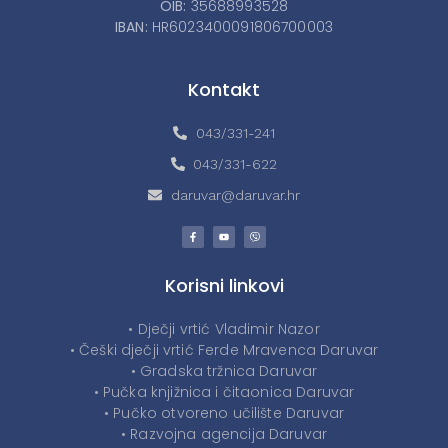
OIB:
35688993528
IBAN:
HR6023400091806700003
Kontakt
043/331-241
043/331-622
daruvar@daruvar.hr
Korisni linkovi
• Dječji vrtić Vladimir Nazor
• Češki dječji vrtić Ferde Mravenca Daruvar
• Gradska tržnica Daruvar
• Pučka knjižnica i čitaonica Daruvar
• Pučko otvoreno učilište Daruvar
• Razvojna agencija Daruvar