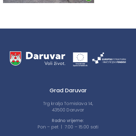
Grad Daruvar
Trg kralja Tomislava 14,
43500 Daruvar
Radno vrijeme:
Pon – pet | 7:00 – 15:00 sati