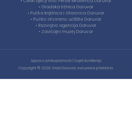
• Češki dječji vrtić Ferde Mravenca Daruvar
• Gradska tržnica Daruvar
• Pučka knjižnica i čitaonica Daruvar
• Pučko otvoreno učilište Daruvar
• Razvojna agencija Daruvar
• Zavičajni muzej Daruvar
Izjava o pristupačnosti
|
Uvjeti korištenja
Copyright © 2026. Grad Daruvar, sva prava pridržana.