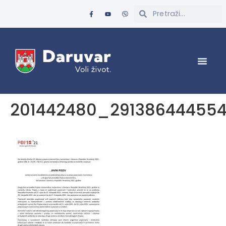
201442480_291386444554