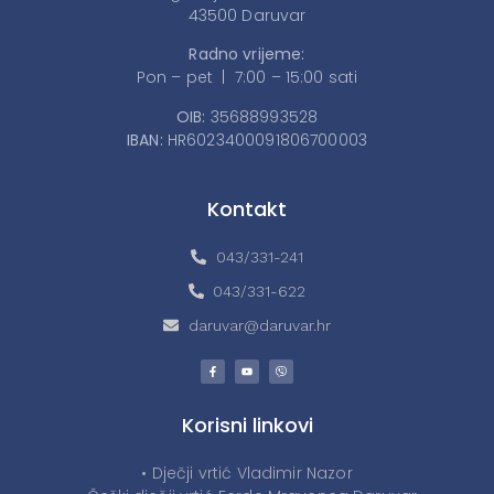
43500 Daruvar
Radno vrijeme:
Pon – pet | 7:00 – 15:00 sati
OIB:
35688993528
IBAN:
HR6023400091806700003
Kontakt
043/331-241
043/331-622
daruvar@daruvar.hr
Korisni linkovi
• Dječji vrtić Vladimir Nazor