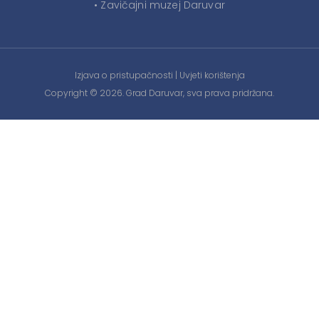
• Zavičajni muzej Daruvar
Izjava o pristupačnosti
|
Uvjeti korištenja
Copyright © 2026. Grad Daruvar, sva prava pridržana.