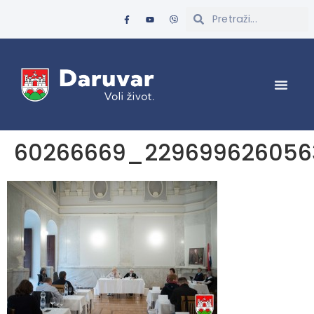
60266669_229699626056