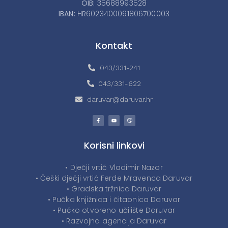
OIB:
35688993528
IBAN:
HR6023400091806700003
Kontakt
043/331-241
043/331-622
daruvar@daruvar.hr
Korisni linkovi
• Dječji vrtić Vladimir Nazor
• Češki dječji vrtić Ferde Mravenca Daruvar
• Gradska tržnica Daruvar
• Pučka knjižnica i čitaonica Daruvar
• Pučko otvoreno učilište Daruvar
• Razvojna agencija Daruvar