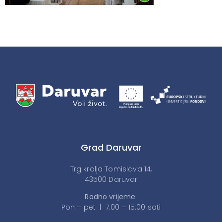
Grad Daruvar
Trg kralja Tomislava 14,
43500 Daruvar
Radno vrijeme:
Pon – pet | 7:00 – 15:00 sati