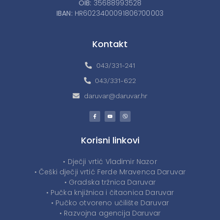
OIB:
35688993528
IBAN:
HR6023400091806700003
Kontakt
043/331-241
043/331-622
daruvar@daruvar.hr
Korisni linkovi
• Dječji vrtić Vladimir Nazor
• Češki dječji vrtić Ferde Mravenca Daruvar
• Gradska tržnica Daruvar
• Pučka knjižnica i čitaonica Daruvar
• Pučko otvoreno učilište Daruvar
• Razvojna agencija Daruvar