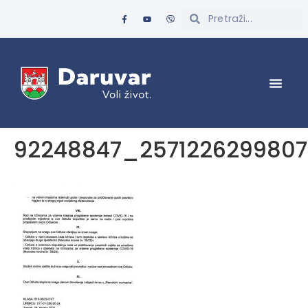
92248847_2571226299807