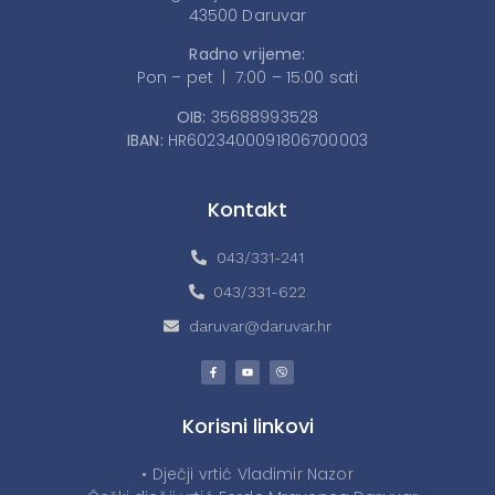
43500 Daruvar
Radno vrijeme:
Pon – pet | 7:00 – 15:00 sati
OIB:
35688993528
IBAN:
HR6023400091806700003
Kontakt
043/331-241
043/331-622
daruvar@daruvar.hr
Korisni linkovi
• Dječji vrtić Vladimir Nazor