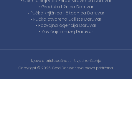
• Češki dječji vrtić Ferde Mravenca Daruvar
• Gradska tržnica Daruvar
• Pučka knjižnica i čitaonica Daruvar
• Pučko otvoreno učilište Daruvar
• Razvojna agencija Daruvar
• Zavičajni muzej Daruvar
Izjava o pristupačnosti
|
Uvjeti korištenja
Copyright © 2026. Grad Daruvar, sva prava pridržana.