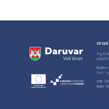
Grad
Trg kra
43500 
Radno 
Pon – p
OIB:
35
IBAN:
HR