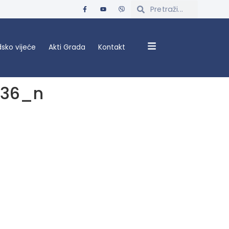
sko vijeće
Akti Grada
Kontakt
536_n