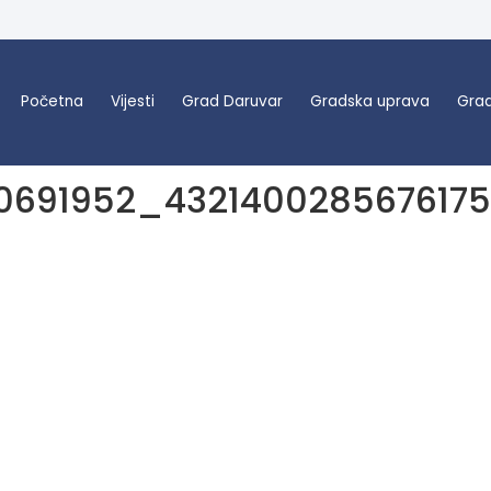
Početna
Vijesti
Grad Daruvar
Gradska uprava
Grad
0691952_432140028567617