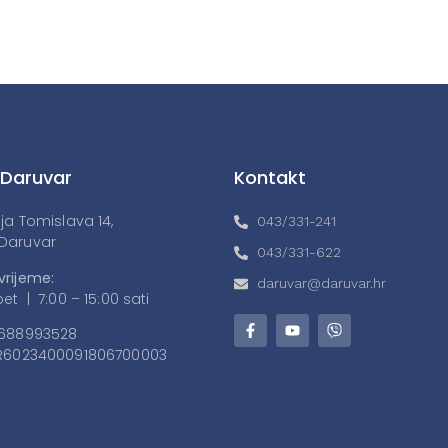
 Daruvar
Kontakt
lja Tomislava 14,
043/331-241
Daruvar
043/331-622
vrijeme:
daruvar@daruvar.hr
et | 7:00 – 15:00 sati
688993528
6023400091806700003