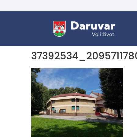
37392534_209571178