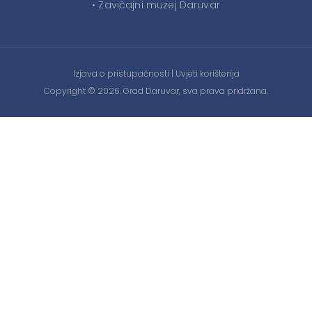
• Zavičajni muzej Daruvar
Izjava o pristupačnosti
|
Uvjeti korištenja
Copyright © 2026. Grad Daruvar, sva prava pridržana.