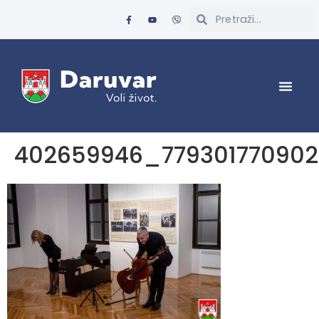
402659946_77930177090