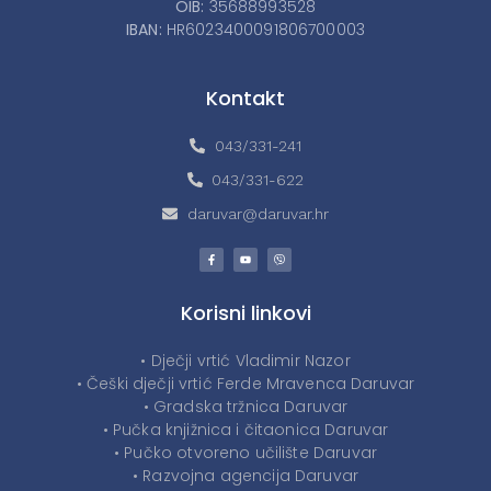
OIB:
35688993528
IBAN:
HR6023400091806700003
Kontakt
043/331-241
043/331-622
daruvar@daruvar.hr
Korisni linkovi
• Dječji vrtić Vladimir Nazor
• Češki dječji vrtić Ferde Mravenca Daruvar
• Gradska tržnica Daruvar
• Pučka knjižnica i čitaonica Daruvar
• Pučko otvoreno učilište Daruvar
• Razvojna agencija Daruvar