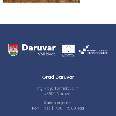
Grad Daruvar
Trg kralja Tomislava 14,
43500 Daruvar
Radno vrijeme:
Pon – pet | 7:00 – 15:00 sati