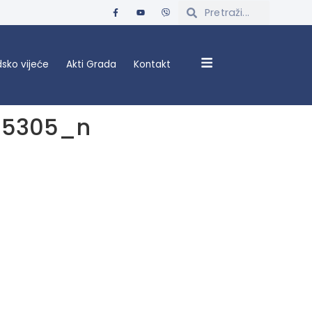
sko vijeće
Akti Grada
Kontakt
95305_n