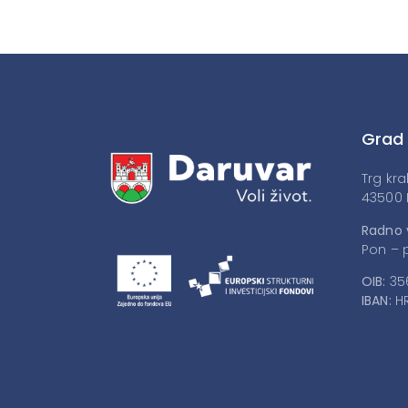
Grad
Trg kra
43500 
Radno 
Pon – p
OIB:
35
IBAN:
HR