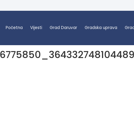
Početna
Vijesti
Grad Daruvar
Gradska uprava
Grad
26775850_36433274810448