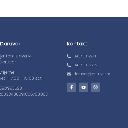
 Daruvar
Kontakt
lja Tomislava 14,
043/331-241
Daruvar
043/331-622
vrijeme:
daruvar@daruvar.hr
et | 7:00 – 15:00 sati
688993528
6023400091806700003