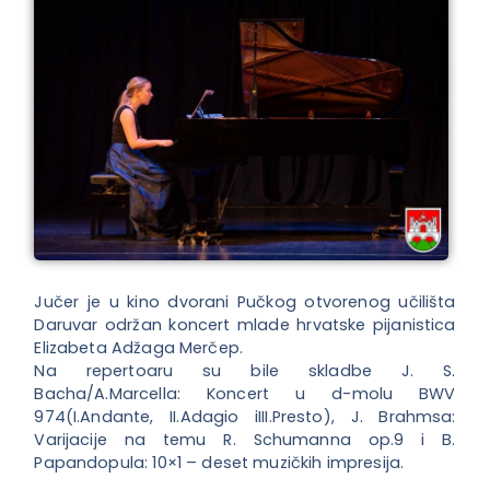
Jučer je u kino dvorani Pučkog otvorenog učilišta
Daruvar održan koncert mlade hrvatske pijanistica
Elizabeta Adžaga Merčep.
Na repertoaru su bile skladbe J. S.
Bacha/A.Marcella: Koncert u d-molu BWV
974(I.Andante, II.Adagio iIII.Presto), J. Brahmsa:
Varijacije na temu R. Schumanna op.9 i B.
Papandopula: 10×1 – deset muzičkih impresija.