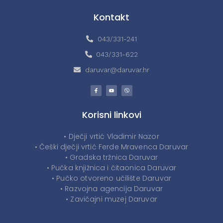
Kontakt
043/331-241
043/331-622
daruvar@daruvar.hr
Korisni linkovi
• Dječji vrtić Vladimir Nazor
• Češki dječji vrtić Ferde Mravenca Daruvar
• Gradska tržnica Daruvar
• Pučka knjižnica i čitaonica Daruvar
• Pučko otvoreno učilište Daruvar
• Razvojna agencija Daruvar
• Zavičajni muzej Daruvar