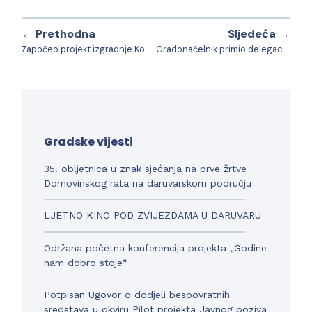
← Prethodna
Sljedeća →
Započeo projekt izgradnje Konjičkog centra na Hipodromu
Gradonačelnik primio delegaciju Crvenog križa sa dobrovoljnim darivateljima krvi.
Gradske vijesti
35. obljetnica u znak sjećanja na prve žrtve
Domovinskog rata na daruvarskom području
LJETNO KINO POD ZVIJEZDAMA U DARUVARU
Održana početna konferencija projekta „Godine
nam dobro stoje“
Potpisan Ugovor o dodjeli bespovratnih
sredstava u okviru Pilot projekta Javnog poziva