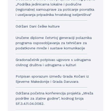
„Podrška jedinicama lokalne i područne
(regionalne) samouprave za poticanje povratka
i useljavanja pripadnika hrvatskog iseljeništva“
Održani Dani češke kulture
Uručene diplome četvrtoj generaciji polaznika
programa osposobljavanja za tehničare za
podatkovne mreže i sustave komunikacije
Gradonačelnik potpisao ugovore s udrugama
civilnog društva i udrugama u kulturi
Potpisan sporazum između Grada Kočani iz
Sjeverne Makedonije i Grada Daruvara
Održana početna konferencija projekta „Mreža
podrške za zlatne godine“, kodnog broja
SF.3.4.11.04.0082.