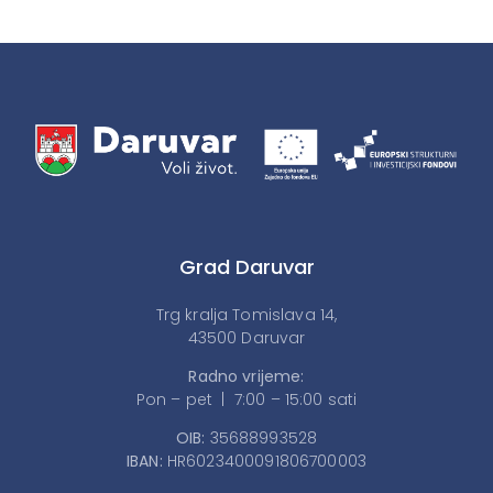
Grad Daruvar
Trg kralja Tomislava 14,
43500 Daruvar
Radno vrijeme:
Pon – pet | 7:00 – 15:00 sati
OIB:
35688993528
IBAN:
HR6023400091806700003