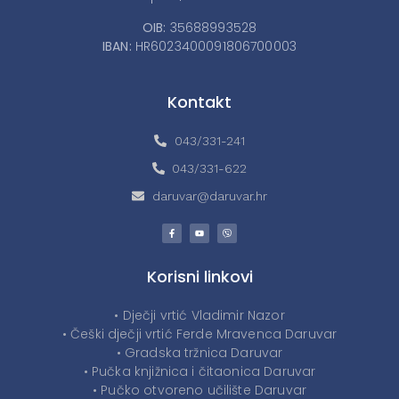
OIB:
35688993528
IBAN:
HR6023400091806700003
Kontakt
043/331-241
043/331-622
daruvar@daruvar.hr
Korisni linkovi
• Dječji vrtić Vladimir Nazor
• Češki dječji vrtić Ferde Mravenca Daruvar
• Gradska tržnica Daruvar
• Pučka knjižnica i čitaonica Daruvar
• Pučko otvoreno učilište Daruvar