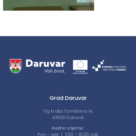
Grad Daruvar
Trg kralja Tomislava 14,
43500 Daruvar
Radno vrijeme:
Pon – pet | 7:00 – 15:00 sati