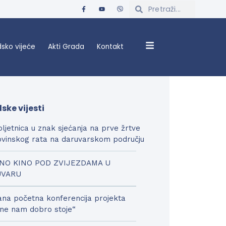
sko vijeće
Akti Grada
Kontakt
ske vijesti
bljetnica u znak sjećanja na prve žrtve
vinskog rata na daruvarskom području
NO KINO POD ZVIJEZDAMA U
UVARU
na početna konferencija projekta
ne nam dobro stoje“