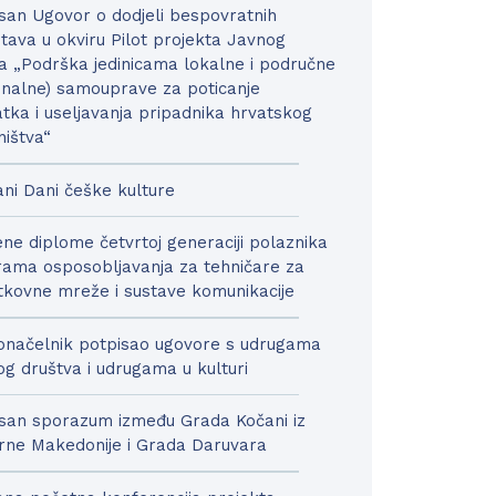
san Ugovor o dodjeli bespovratnih
tava u okviru Pilot projekta Javnog
a „Podrška jedinicama lokalne i područne
onalne) samouprave za poticanje
tka i useljavanja pripadnika hrvatskog
ništva“
ni Dani češke kulture
ne diplome četvrtoj generaciji polaznika
ama osposobljavanja za tehničare za
kovne mreže i sustave komunikacije
načelnik potpisao ugovore s udrugama
nog društva i udrugama u kulturi
san sporazum između Grada Kočani iz
rne Makedonije i Grada Daruvara