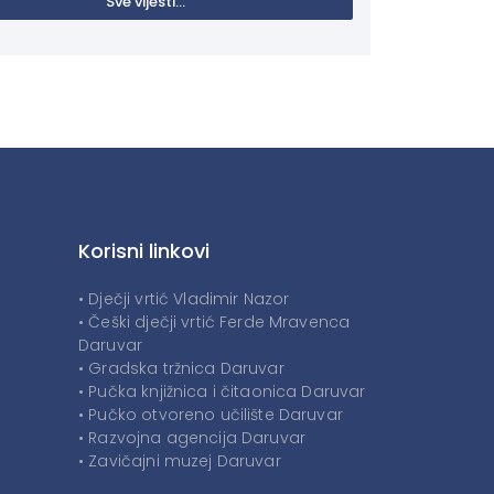
Sve vijesti...
Korisni linkovi
• Dječji vrtić Vladimir Nazor
• Češki dječji vrtić Ferde Mravenca
Daruvar
• Gradska tržnica Daruvar
• Pučka knjižnica i čitaonica Daruvar
• Pučko otvoreno učilište Daruvar
• Razvojna agencija Daruvar
• Zavičajni muzej Daruvar