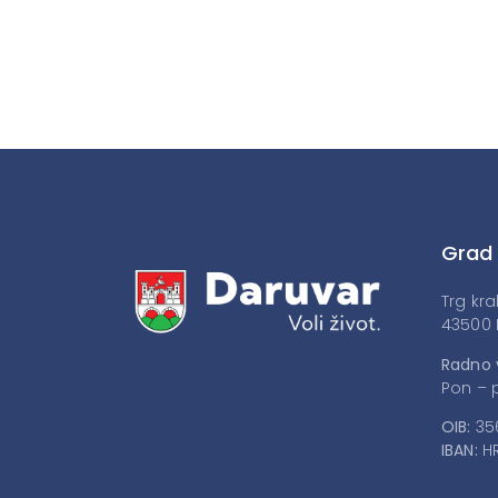
Grad
Trg kra
43500 
Radno 
Pon – p
OIB:
35
IBAN:
HR