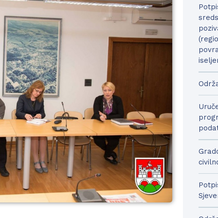
Potpi
sreds
poziv
(regi
povra
iselje
Održa
Uruče
progr
podat
Grado
civil
Potpi
Sjeve