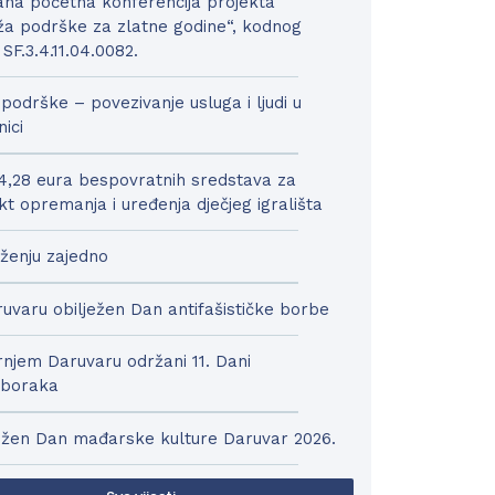
na početna konferencija projekta
a podrške za zlatne godine“, kodnog
 SF.3.4.11.04.0082.
podrške – povezivanje usluga i ljudi u
nici
4,28 eura bespovratnih sredstava za
kt opremanja i uređenja dječjeg igrališta
ženju zajedno
uvaru obilježen Dan antifašističke borbe
njem Daruvaru održani 11. Dani
boraka
ežen Dan mađarske kulture Daruvar 2026.