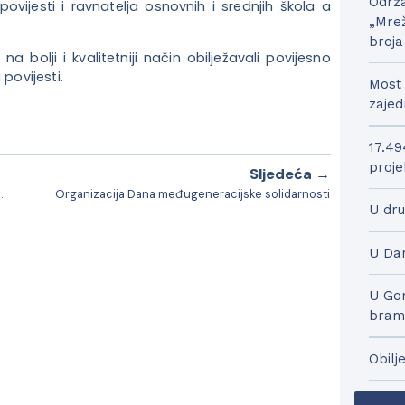
Održa
vijesti i ravnatelja osnovnih i srednjih škola a
„Mrež
broja
na bolji i kvalitetniji način obilježavali povijesno
povijesti.
Most 
zajed
17.49
proje
Sljedeća →
ana Kuštraka na kontrabasu i Boruta Vidoševića na glasoviru
Organizacija Dana međugeneracijske solidarnosti
U dru
U Dar
U Gor
bram
Obilj