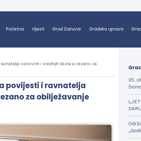
Početna
Vijesti
Grad Daruvar
Gradska uprava
Grad
ravnatelja osnovnih i srednjih škola a vezano za
Grad
35. o
povijesti i ravnatelja
Domo
vezano za obilježavanje
LJET
DAR
Održa
„Godi