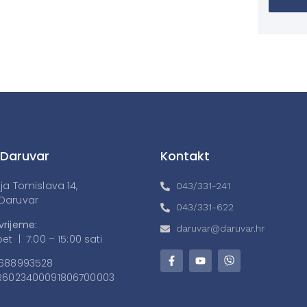
 Daruvar
Kontakt
lja Tomislava 14,
043/331-241
Daruvar
043/331-622
vrijeme:
daruvar@daruvar.hr
et | 7:00 – 15:00 sati
688993528
6023400091806700003