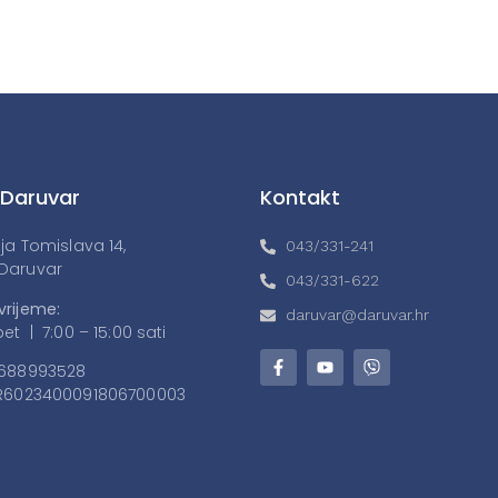
 Daruvar
Kontakt
lja Tomislava 14,
043/331-241
Daruvar
043/331-622
vrijeme:
daruvar@daruvar.hr
et | 7:00 – 15:00 sati
688993528
6023400091806700003