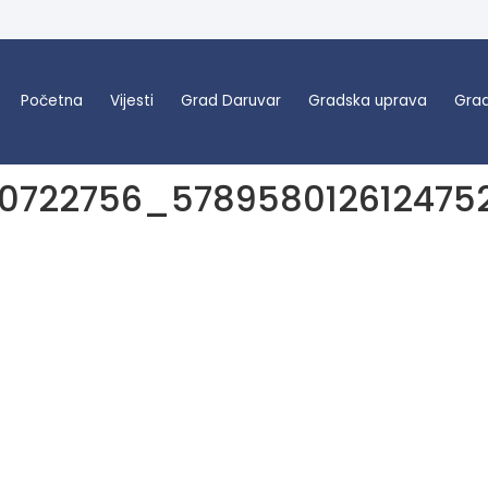
Početna
Vijesti
Grad Daruvar
Gradska uprava
Grad
0722756_578958012612475