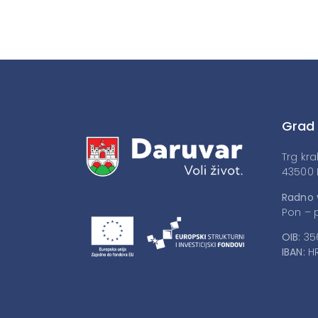
Grad
Trg kra
43500 
Radno 
Pon – p
OIB:
35
IBAN:
HR